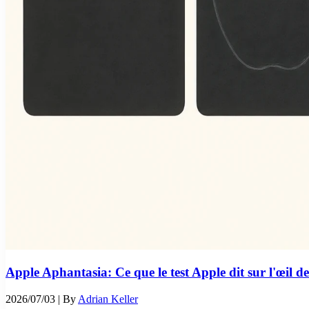
Apple Aphantasia: Ce que le test Apple dit sur l'œil de
2026/07/03
| By
Adrian Keller