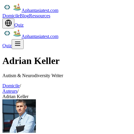
Aphantasiatest.com
Domicile
Blog
Ressources
Quiz
Aphantasiatest.com
Quiz
Adrian Keller
Autism & Neurodiversity Writer
Domicile
/
Auteurs
/
Adrian Keller