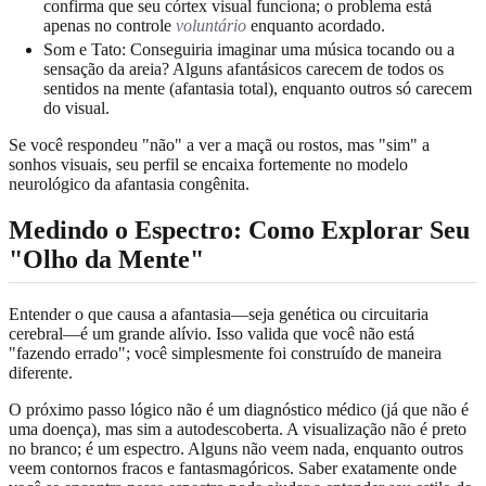
confirma que seu córtex visual funciona; o problema está
apenas no controle
voluntário
enquanto acordado.
Som e Tato: Conseguiria imaginar uma música tocando ou a
sensação da areia? Alguns afantásicos carecem de todos os
sentidos na mente (afantasia total), enquanto outros só carecem
do visual.
Se você respondeu "não" a ver a maçã ou rostos, mas "sim" a
sonhos visuais, seu perfil se encaixa fortemente no modelo
neurológico da afantasia congênita.
Medindo o Espectro: Como Explorar Seu
"Olho da Mente"
Entender o que causa a afantasia—seja genética ou circuitaria
cerebral—é um grande alívio. Isso valida que você não está
"fazendo errado"; você simplesmente foi construído de maneira
diferente.
O próximo passo lógico não é um diagnóstico médico (já que não é
uma doença), mas sim a autodescoberta. A visualização não é preto
no branco; é um espectro. Alguns não veem nada, enquanto outros
veem contornos fracos e fantasmagóricos. Saber exatamente onde