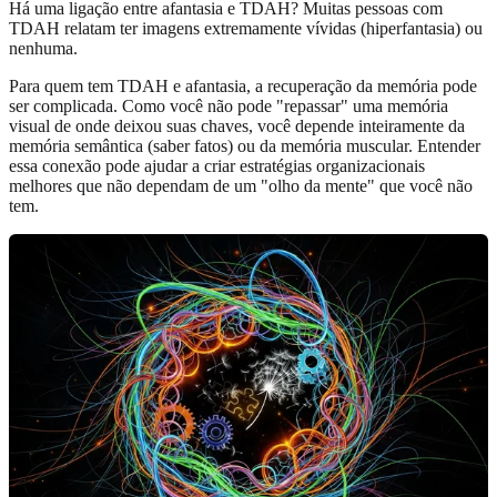
Há uma ligação entre afantasia e TDAH? Muitas pessoas com
TDAH relatam ter imagens extremamente vívidas (hiperfantasia) ou
nenhuma.
Para quem tem TDAH e afantasia, a recuperação da memória pode
ser complicada. Como você não pode "repassar" uma memória
visual de onde deixou suas chaves, você depende inteiramente da
memória semântica (saber fatos) ou da memória muscular. Entender
essa conexão pode ajudar a criar estratégias organizacionais
melhores que não dependam de um "olho da mente" que você não
tem.