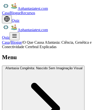
Aphantasiatest.com
Casa
Blogue
Recursos
Quiz
Aphantasiatest.com
Quiz
Casa
/
Blogue
/
O Que Causa Afantasia: Ciência, Genética e
Conectividade Cerebral Explicadas
Menu
Afantasia Congênita: Nascido Sem Imaginação Visual