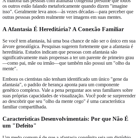
A maioria das pessoas com afantasia congênita presume que todos
os outros estão falando metaforicamente quando dizem "imagine
isso". Geralmente leva anos—às vezes décadas—para perceber que
outras pessoas podem realmente ver imagens em suas mentes.
A Afantasia É Hereditária? A Conexão Familiar
Se você tem afantasia, há uma boa chance de não ser o único em sua
árvore genealógica. Pesquisas sugerem fortemente que a afantasia é
hereditária. Estudos indicam que pessoas com afantasia são
significativamente mais propensas a ter um parente de primeiro grau
—como pai, mãe ou irmão—que também não possui um "olho da
mente".
Embora os cientistas não tenham identificado um único "gene da
afantasia", o padrão de herança aponta para um componente
genético complexo. Vale a pena perguntar aos seus familiares sobre
suas próprias capacidades de visualização. Você pode se surpreender
ao descobrir que seu "olho da mente cego" é uma característica
familiar compartilhada.
Características Desenvolvimentais: Por que Não É
um "Defeito"
Um medo comum é de que a afantasia congênita seja um distúrbio