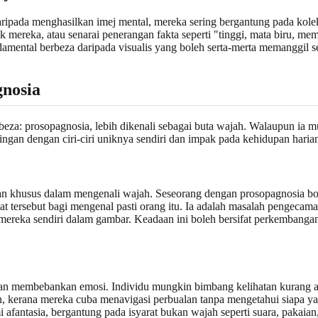
aripada menghasilkan imej mental, mereka sering bergantung pada kole
k mereka, atau senarai penerangan fakta seperti "tinggi, mata biru, m
undamental berbeza daripada visualis yang boleh serta-merta memanggil s
nosia
erbeza: prosopagnosia, lebih dikenali sebagai buta wajah. Walaupun ia
singan dengan ciri-ciri uniknya sendiri dan impak pada kehidupan haria
ran khusus dalam mengenali wajah. Seseorang dengan prosopagnosia b
tersebut bagi mengenal pasti orang itu. Ia adalah masalah pengecama
i mereka sendiri dalam gambar. Keadaan ini boleh bersifat perkembanga
an membebankan emosi. Individu mungkin bimbang kelihatan kurang aj
, kerana mereka cuba menavigasi perbualan tanpa mengetahui siapa y
ntasia, bergantung pada isyarat bukan wajah seperti suara, pakaian, 