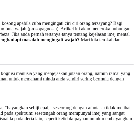
osong apabila cuba mengingati ciri-ciri orang tersayang? Bagi
pun buta wajah (prosopagnosia). Artikel ini akan meneroka hubungan
a. Jika anda pernah tertanya-tanya tentang kejelasan imej mental
enghadapi masalah mengingati wajah?
Mari kita terokai dan
lam kognisi manusia yang menjejaskan jutaan orang, namun ramai yang
alanan untuk memahami minda anda sendiri sering bermula dengan
, "bayangkan sebiji epal," seseorang dengan afantasia tidak melihat
jud pada spektrum; sesetengah orang mempunyai imej yang sangat
 visual kepada deria lain, seperti ketidakupayaan untuk membayangkan