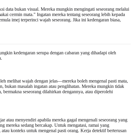
ksi data bukan visual. Mereka mungkin mengingati seseorang melalui
emakai cermin mata." Ingatan mereka tentang seseorang lebih kepada
emula imej terperinci wajah seseorang. Jika ini kedengaran biasa,
 mungkin kedengaran serupa dengan cabaran yang dihadapi oleh
n.
oleh melihat wajah dengan jelas—mereka boleh mengenal pasti mata,
n, bukan masalah ingatan atau penglihatan. Mereka mungkin tidak
n, bermakna seseorang dilahirkan dengannya, atau diperolehi
ar atau menyendiri apabila mereka gagal mengenali seseorang yang
ang mereka sedang bercakap. Untuk mengatasi, ramai yang
atau konteks untuk mengenal pasti orang. Kerja detektif berterusan