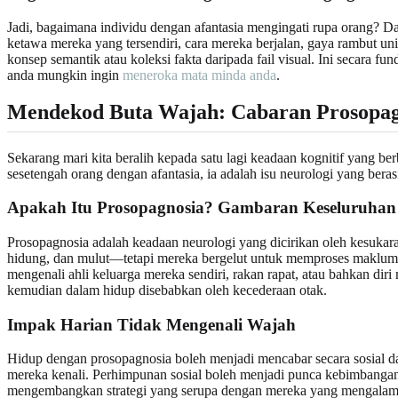
Jadi, bagaimana individu dengan afantasia mengingati rupa orang? D
ketawa mereka yang tersendiri, cara mereka berjalan, gaya rambut uni
konsep semantik atau koleksi fakta daripada fail visual. Ini secara f
anda mungkin ingin
meneroka mata minda anda
.
Mendekod Buta Wajah: Cabaran Prosopag
Sekarang mari kita beralih kepada satu lagi keadaan kognitif yang b
sesetengah orang dengan afantasia, ia adalah isu neurologi yang bera
Apakah Itu Prosopagnosia? Gambaran Keseluruhan
Prosopagnosia adalah keadaan neurologi yang dicirikan oleh kesuka
hidung, dan mulut—tetapi mereka bergelut untuk memproses maklumat 
mengenali ahli keluarga mereka sendiri, rakan rapat, atau bahkan dir
kemudian dalam hidup disebabkan oleh kecederaan otak.
Impak Harian Tidak Mengenali Wajah
Hidup dengan prosopagnosia boleh menjadi mencabar secara sosial d
mereka kenali. Perhimpunan sosial boleh menjadi punca kebimbangan
mengembangkan strategi yang serupa dengan mereka yang mengalami afa