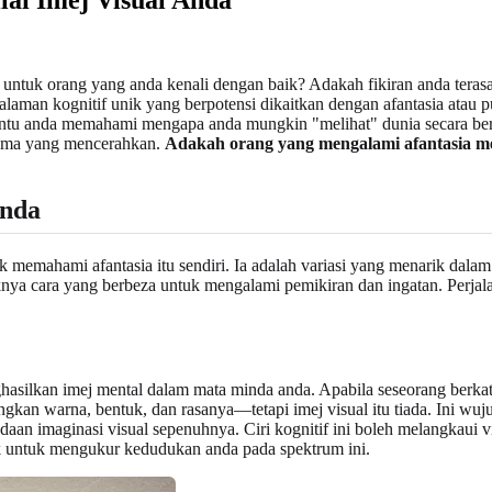
uk orang yang anda kenali dengan baik? Adakah fikiran anda terasa k
alaman kognitif unik yang berpotensi dikaitkan dengan afantasia atau 
ntu anda memahami mengapa anda mungkin "melihat" dunia secara berbez
tama yang mencerahkan.
Adakah orang yang mengalami afantasia m
inda
tuk memahami afantasia itu sendiri. Ia adalah variasi yang menarik da
iknya cara yang berbeza untuk mengalami pemikiran dan ingatan. Perj
hasilkan imej mental dalam mata minda anda. Apabila seseorang berkata
gkan warna, bentuk, dan rasanya—tetapi imej visual itu tiada. Ini wu
adaan imaginasi visual sepenuhnya. Ciri kognitif ini boleh melangkaui
ik untuk mengukur kedudukan anda pada spektrum ini.