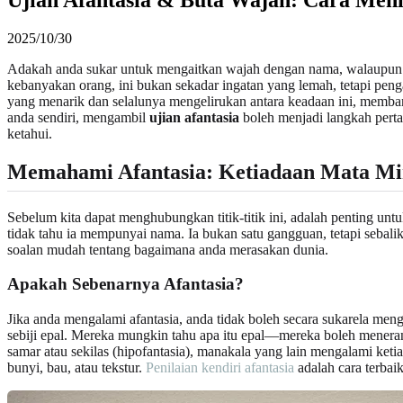
2025/10/30
Adakah anda sukar untuk mengaitkan wajah dengan nama, walaupun unt
kebanyakan orang, ini bukan sekadar ingatan yang lemah, tetapi peng
yang menarik dan selalunya mengelirukan antara keadaan ini, memba
anda sendiri, mengambil
ujian afantasia
boleh menjadi langkah per
ketahui.
Memahami Afantasia: Ketiadaan Mata M
Sebelum kita dapat menghubungkan titik-titik ini, adalah penting un
tidak tahu ia mempunyai nama. Ia bukan satu gangguan, tetapi sebal
soalan mudah tentang bagaimana anda merasakan dunia.
Apakah Sebenarnya Afantasia?
Jika anda mengalami afantasia, anda tidak boleh secara sukarela meng
sebiji epal. Mereka mungkin tahu apa itu epal—mereka boleh meneran
samar atau sekilas (hipofantasia), manakala yang lain mengalami keti
bunyi, bau, atau tekstur.
Penilaian kendiri afantasia
adalah cara terba