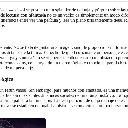
llada —"el sol se puso en un resplandor de naranja y púrpura sobre la
 de lectura con afantasia
no es un vacío; es simplemente un modo difer
 diferencia entre ver una película y leer un plano brillantemente detall
nos.
iferente. No se trata de pintar una imagen, sino de proporcionar informa
o los detalles de la trama. El hecho de que la oficina de un personaje e
ra larga y sinuosa" no se ve, pero se entiende como un obstáculo potenc
nterconectados, construyendo un marco lógico y emocional para la histo
je de un personaje.
Lógica
 festín visual. Sin embargo, para muchos con afantasia, es una maravil
cia ficción o las sutiles dinámicas sociales de un drama histórico. La 
a principal para la inmersión. La desesperación de un personaje no está 
ector a ese estado emocional. La historia se convierte en un poderoso r