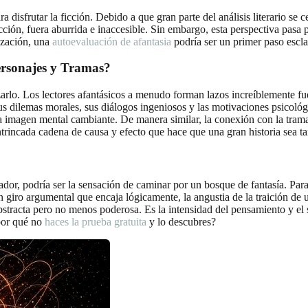
ra disfrutar la ficción. Debido a que gran parte del análisis literario 
icción, fuera aburrida e inaccesible. Sin embargo, esta perspectiva pasa 
lización, una
autoevaluación de afantasia
podría ser un primer paso escla
ersonajes y Tramas?
lo. Los lectores afantásicos a menudo forman lazos increíblemente fuer
s dilemas morales, sus diálogos ingeniosos y las motivaciones psicológ
a imagen mental cambiante. De manera similar, la conexión con la trama 
ntrincada cadena de causa y efecto que hace que una gran historia sea tan
ador, podría ser la sensación de caminar por un bosque de fantasía. Para
un giro argumental que encaja lógicamente, la angustia de la traición de 
abstracta pero no menos poderosa. Es la intensidad del pensamiento y el 
¿por qué no
haces la prueba gratuita
y lo descubres?