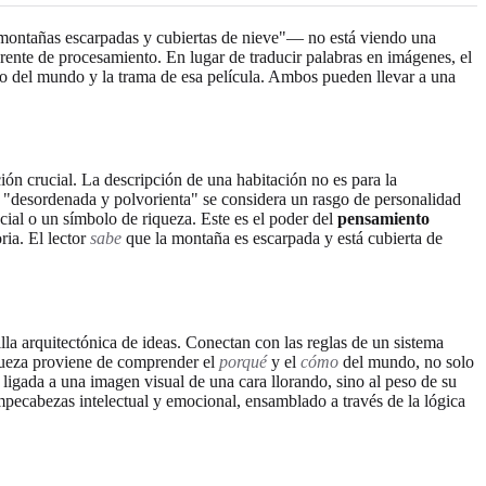
s montañas escarpadas y cubiertas de nieve"— no está viendo una
ente de procesamiento. En lugar de traducir palabras en imágenes, el
ado del mundo y la trama de esa película. Ambos pueden llevar a una
ción crucial. La descripción de una habitación no es para la
sté "desordenada y polvorienta" se considera un rasgo de personalidad
ial o un símbolo de riqueza. Este es el poder del
pensamiento
ria. El lector
sabe
que la montaña es escarpada y está cubierta de
la arquitectónica de ideas. Conectan con las reglas de un sistema
riqueza proviene de comprender el
porqué
y el
cómo
del mundo, no solo
ligada a una imagen visual de una cara llorando, sino al peso de su
ompecabezas intelectual y emocional, ensamblado a través de la lógica