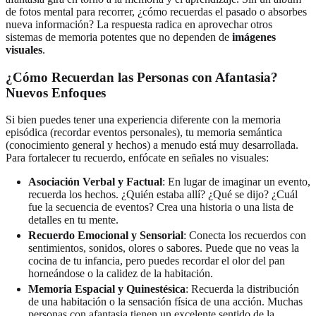
de fotos mental para recorrer, ¿cómo recuerdas el pasado o absorbes
nueva información? La respuesta radica en aprovechar otros
sistemas de memoria potentes que no dependen de
imágenes
visuales
.
¿Cómo Recuerdan las Personas con Afantasia?
Nuevos Enfoques
Si bien puedes tener una experiencia diferente con la memoria
episódica (recordar eventos personales), tu memoria semántica
(conocimiento general y hechos) a menudo está muy desarrollada.
Para fortalecer tu recuerdo, enfócate en señales no visuales:
Asociación Verbal y Factual
: En lugar de imaginar un evento,
recuerda los hechos. ¿Quién estaba allí? ¿Qué se dijo? ¿Cuál
fue la secuencia de eventos? Crea una historia o una lista de
detalles en tu mente.
Recuerdo Emocional y Sensorial
: Conecta los recuerdos con
sentimientos, sonidos, olores o sabores. Puede que no veas la
cocina de tu infancia, pero puedes recordar el olor del pan
horneándose o la calidez de la habitación.
Memoria Espacial y Quinestésica
: Recuerda la distribución
de una habitación o la sensación física de una acción. Muchas
personas con afantasia tienen un excelente sentido de la