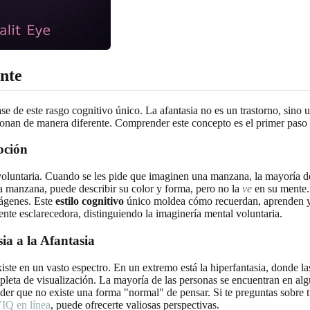
ente
ase de este rasgo cognitivo único. La afantasia no es un trastorno, sino
ionan de manera diferente. Comprender este concepto es el primer paso 
pción
 voluntaria. Cuando se les pide que imaginen una manzana, la mayoría 
a manzana, puede describir su color y forma, pero no la
ve
en su mente.
mágenes. Este
estilo cognitivo
único moldea cómo recuerdan, aprenden y
nte esclarecedora, distinguiendo la imaginería mental voluntaria.
ia a la Afantasia
ste en un vasto espectro. En un extremo está la hiperfantasia, donde l
mpleta de visualización. La mayoría de las personas se encuentran en alg
er que no existe una forma "normal" de pensar. Si te preguntas sobre t
IQ en línea
, puede ofrecerte valiosas perspectivas.