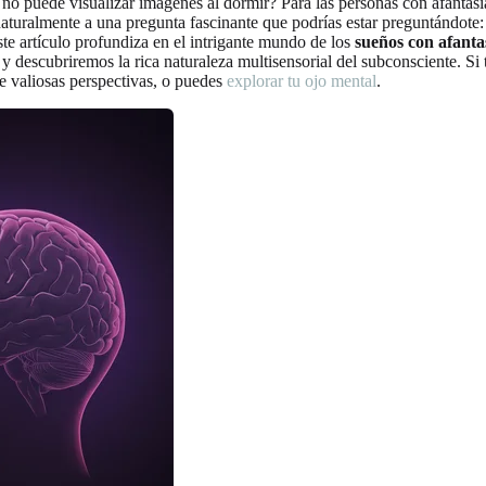
no puede visualizar imágenes al dormir? Para las personas con afantasia
naturalmente a una pregunta fascinante que podrías estar preguntándote
ste artículo profundiza en el intrigante mundo de los
sueños con afanta
y descubriremos la rica naturaleza multisensorial del subconsciente. Si 
te valiosas perspectivas, o puedes
explorar tu ojo mental
.