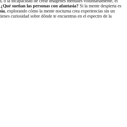
, o la incapacidad de crear imágenes mentales voluntariamente, el
:
¿Qué sueñan las personas con afantasia?
Si la mente despierta es
sia
, explorando cómo la mente nocturna crea experiencias sin un
tienes curiosidad sobre dónde te encuentras en el espectro de la