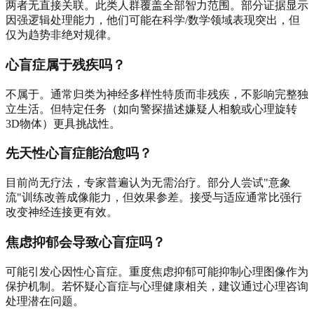
两者无直接关联。此类人群覆盖全部智力范围。部分证据显示
因强逻辑处理能力，他们可能在科学/数学领域表现突出，但
仅为趋势非绝对规律。
心盲症属于残疾吗？
不属于。通常归类为神经多样性特质而非残疾，不影响完整独
立生活。但特定任务（如向警探描述嫌疑人相貌或心理旋转
3D物体）更具挑战性。
先天性心盲症能治愈吗？
目前尚无疗法，专家普遍认为无需治疗。部分人尝试"意象
流"训练改善成像能力，但效果参差。接受与适应通常比强行
改变神经连接更有效。
焦虑抑郁会导致心盲症吗？
可能引发心因性心盲症。重度焦虑抑郁可能抑制心理图像作为
保护机制。若怀疑心盲症与心理健康相关，建议通过心理咨询
处理潜在问题。