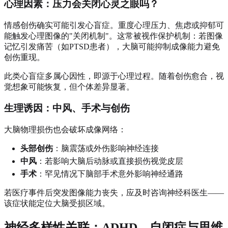
心理因素：压力会关闭心灵之眼吗？
情感创伤确实可能引发心盲症。重度心理压力、焦虑或抑郁可
能触发心理图像的"关闭机制"。这常被视作保护机制：若图像
记忆引发痛苦（如PTSD患者），大脑可能抑制成像能力避免
创伤重现。
此类心盲症多属心因性，即源于心理过程。随着创伤愈合，视
觉想象可能恢复，但个体差异显著。
生理诱因：中风、手术与创伤
大脑物理损伤也会破坏成像网络：
头部创伤
：脑震荡或外伤影响神经连接
中风
：若影响大脑后动脉或直接损伤视觉皮层
手术
：罕见情况下脑部手术意外影响神经通路
若医疗事件后突发图像能力丧失，应及时咨询神经科医生——
该症状能定位大脑受损区域。
神经多样性关联：ADHD、自闭症与思维