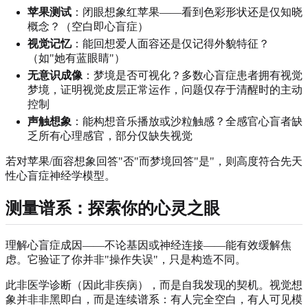
苹果测试
：闭眼想象红苹果——看到色彩形状还是仅知晓
概念？（空白即心盲症）
视觉记忆
：能回想爱人面容还是仅记得外貌特征？
（如"她有蓝眼睛"）
无意识成像
：梦境是否可视化？多数心盲症患者拥有视觉
梦境，证明视觉皮层正常运作，问题仅存于清醒时的主动
控制
声触想象
：能构想音乐播放或沙粒触感？全感官心盲者缺
乏所有心理感官，部分仅缺失视觉
若对苹果/面容想象回答"否"而梦境回答"是"，则高度符合先天
性心盲症神经学模型。
测量谱系：探索你的心灵之眼
理解心盲症成因——不论基因或神经连接——能有效缓解焦
虑。它验证了你并非"操作失误"，只是构造不同。
此非医学诊断（因此非疾病），而是自我发现的契机。视觉想
象并非非黑即白，而是连续谱系：有人完全空白，有人可见模