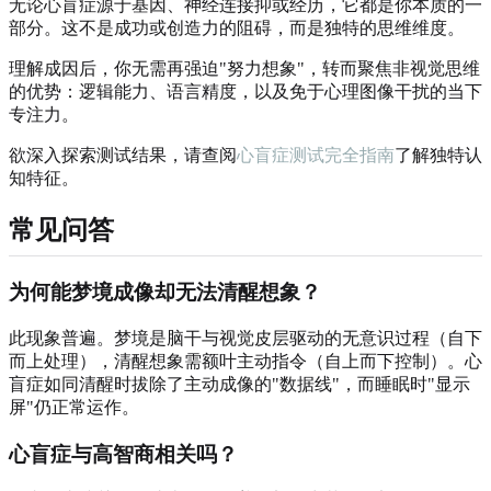
无论心盲症源于基因、神经连接抑或经历，它都是你本质的一
部分。这不是成功或创造力的阻碍，而是独特的思维维度。
理解成因后，你无需再强迫"努力想象"，转而聚焦非视觉思维
的优势：逻辑能力、语言精度，以及免于心理图像干扰的当下
专注力。
欲深入探索测试结果，请查阅
心盲症测试完全指南
了解独特认
知特征。
常见问答
为何能梦境成像却无法清醒想象？
此现象普遍。梦境是脑干与视觉皮层驱动的无意识过程（自下
而上处理），清醒想象需额叶主动指令（自上而下控制）。心
盲症如同清醒时拔除了主动成像的"数据线"，而睡眠时"显示
屏"仍正常运作。
心盲症与高智商相关吗？