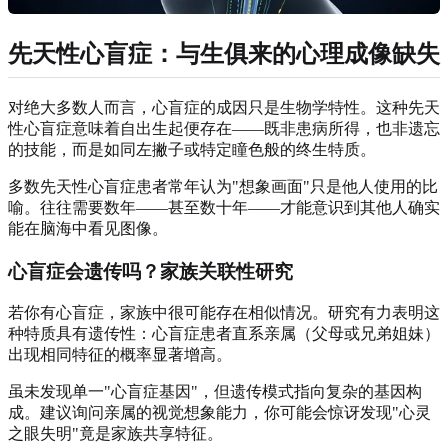
先天性心盲症：与生俱来的心理成像缺失
对绝大多数人而言，心盲症的成因只是生物学特性。这种先天
性心盲症意味着自出生起便存在——既非患病所得，也非遗忘
的技能，而是如同左撇子或特定瞳色般的终生特质。
多数先天性心盲症患者常年认为"想象画面"只是他人使用的比
喻。往往需要数年——甚至数十年——才能意识到其他人确实
能在脑海中看见图像。
心盲症会遗传吗？家族关联性研究
若你有心盲症，家族中很可能存在相似情况。研究有力表明这
种特质具有遗传性：心盲症患者直系亲属（父母或兄弟姐妹）
出现相同特征的概率显著增高。
虽未发现单一"心盲症基因"，但遗传模式指向复杂的基因构
成。建议询问亲属的视觉想象能力，你可能会惊讶发现"心灵
之眼失明"竟是家族共享特征。