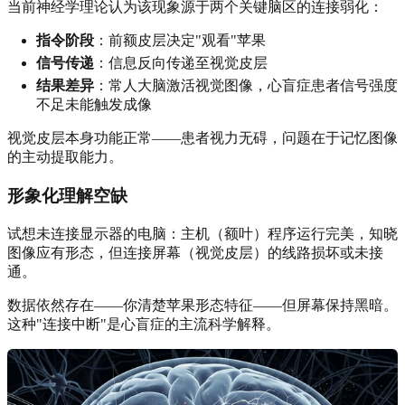
当前神经学理论认为该现象源于两个关键脑区的连接弱化：
指令阶段
：前额皮层决定"观看"苹果
信号传递
：信息反向传递至视觉皮层
结果差异
：常人大脑激活视觉图像，心盲症患者信号强度
不足未能触发成像
视觉皮层本身功能正常——患者视力无碍，问题在于记忆图像
的主动提取能力。
形象化理解空缺
试想未连接显示器的电脑：主机（额叶）程序运行完美，知晓
图像应有形态，但连接屏幕（视觉皮层）的线路损坏或未接
通。
数据依然存在——你清楚苹果形态特征——但屏幕保持黑暗。
这种"连接中断"是心盲症的主流科学解释。