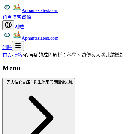
Aphantasiatest.com
首頁
博客
資源
測驗
Aphantasiatest.com
測驗
首頁
/
博客
/
心盲症的成因解析：科學、遺傳與大腦連結機制
Menu
先天性心盲症：與生俱來的無圖像思維