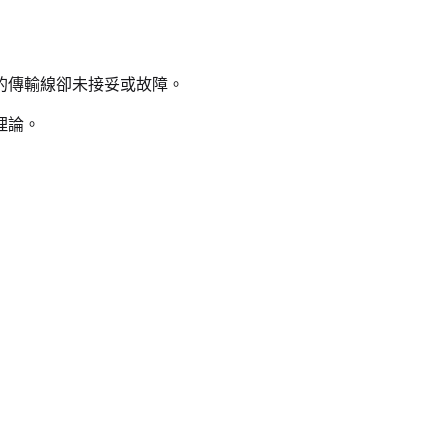
的傳輸線卻未接妥或故障。
理論。