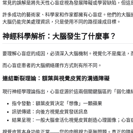
常見的誤解是將先天性心盲症視為發展障礙或學習缺陷，但這
許多成功的藝術家、科學家和作家都擁有心盲症。他們的大腦
大腦仍能完美處理資訊，只是使用不同的路徑達成目標。
神經科學解析：大腦發生了什麼事？
要理解心盲症的成因，必須深入大腦機制。視覺化不是魔法，
而心盲症患者的大腦網絡運作方式則有所不同。
連結斷裂理論：額葉與視覺皮質的溝通障礙
現行神經學理論指出，心盲症源於這兩個關鍵腦區的「弱化連
指令發動：額葉皮質決定「想像」一顆蘋果
訊號傳遞：向後方視覺皮質發送訊息
結果呈現：一般大腦會活化視覺皮質創造心理圖像；心盲
視覺皮質本身功能正常——您的肉眼視力毫無問題。真正的障