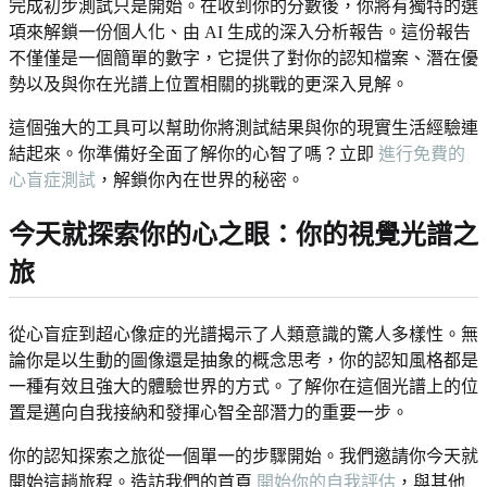
完成初步測試只是開始。在收到你的分數後，你將有獨特的選
項來解鎖一份個人化、由 AI 生成的深入分析報告。這份報告
不僅僅是一個簡單的數字，它提供了對你的認知檔案、潛在優
勢以及與你在光譜上位置相關的挑戰的更深入見解。
這個強大的工具可以幫助你將測試結果與你的現實生活經驗連
結起來。你準備好全面了解你的心智了嗎？立即
進行免費的
心盲症測試
，解鎖你內在世界的秘密。
今天就探索你的心之眼：你的視覺光譜之
旅
從心盲症到超心像症的光譜揭示了人類意識的驚人多樣性。無
論你是以生動的圖像還是抽象的概念思考，你的認知風格都是
一種有效且強大的體驗世界的方式。了解你在這個光譜上的位
置是邁向自我接納和發揮心智全部潛力的重要一步。
你的認知探索之旅從一個單一的步驟開始。我們邀請你今天就
開始這趟旅程。造訪我們的首頁
開始你的自我評估
，與其他