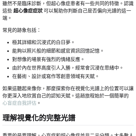
雖然不是臨床診斷，但超心像症患者有一些共同的特徵。認識
這些
超心像症症狀
可以幫助你判斷自己是否偏向光譜的這一
端。
常見的跡象包括：
極其詳細和沉浸式的白日夢。
能夠以照片般的細節和感官資訊回憶記憶。
對想像的場景有強烈的情緒反應。
由於內在世界高度引人入勝，經常會沉浸在思緒中。
在藝術、設計或寫作等創意領域有天賦。
如果這聽起來像你，那麼探索你在視覺化光譜上的位置可以讓
你更深入地欣賞自己的認知天賦。這趟旅程始於一個簡單的
心盲症自我評估
。
理解視覺化的完整光譜
重要的是要理解，心盲症和超心像症並非二元分類。大多數人