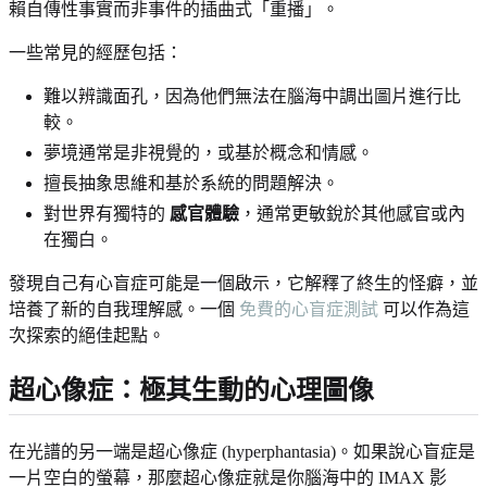
賴自傳性事實而非事件的插曲式「重播」。
一些常見的經歷包括：
難以辨識面孔，因為他們無法在腦海中調出圖片進行比
較。
夢境通常是非視覺的，或基於概念和情感。
擅長抽象思維和基於系統的問題解決。
對世界有獨特的
感官體驗
，通常更敏銳於其他感官或內
在獨白。
發現自己有心盲症可能是一個啟示，它解釋了終生的怪癖，並
培養了新的自我理解感。一個
免費的心盲症測試
可以作為這
次探索的絕佳起點。
超心像症：極其生動的心理圖像
在光譜的另一端是超心像症 (hyperphantasia)。如果說心盲症是
一片空白的螢幕，那麼超心像症就是你腦海中的 IMAX 影