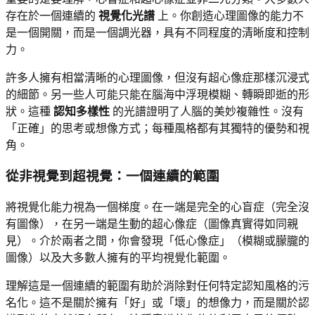
存在於一個連續的
視覺化光譜
上。你創造心理圖像的能力不
是一個開關，而是一個調光器，具有不同程度的清晰度和控制
力。
許多人擁有相當清晰的心理圖像，但沒有超心像症那樣沉浸式
的細節。另一些人可能只能在腦海中浮現模糊、轉瞬即逝的形
狀。這種
認知多樣性
的光譜證明了人腦的美妙複雜性。沒有
「正確」的思考或想像方式；每種風格都有其獨特的優勢和視
角。
從非視覺到超視覺：一個連續的範圍
將視覺化能力視為一個梯度。在一端是完全的心盲症（完全沒
有圖像），在另一端是生動的超心像症（圖像真實得如同親
見）。介於兩者之間，你會發現「低心像症」（模糊或朦朧的
圖像）以及大多數人擁有的平均視覺化範圍。
理解這是一個連續的範圍有助於消除對任何特定認知風格的污
名化。這不是關於擁有「好」或「壞」的想像力，而是關於認