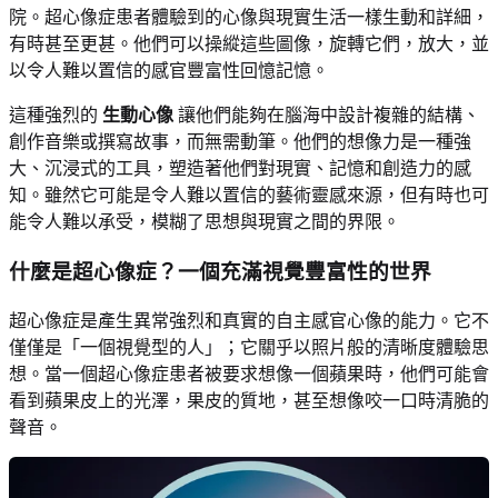
院。超心像症患者體驗到的心像與現實生活一樣生動和詳細，
有時甚至更甚。他們可以操縱這些圖像，旋轉它們，放大，並
以令人難以置信的感官豐富性回憶記憶。
這種強烈的
生動心像
讓他們能夠在腦海中設計複雜的結構、
創作音樂或撰寫故事，而無需動筆。他們的想像力是一種強
大、沉浸式的工具，塑造著他們對現實、記憶和創造力的感
知。雖然它可能是令人難以置信的藝術靈感來源，但有時也可
能令人難以承受，模糊了思想與現實之間的界限。
什麼是超心像症？一個充滿視覺豐富性的世界
超心像症是產生異常強烈和真實的自主感官心像的能力。它不
僅僅是「一個視覺型的人」；它關乎以照片般的清晰度體驗思
想。當一個超心像症患者被要求想像一個蘋果時，他們可能會
看到蘋果皮上的光澤，果皮的質地，甚至想像咬一口時清脆的
聲音。