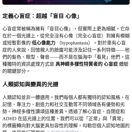
定義心盲症：超越「盲目 心像」
心盲症常被稱為擁有「盲目心像」，但實際上更為細膩。它存
在於一個光譜上，從完全沒有心像（完全心盲症）到擁有模糊
或短暫影像的
低心像能力
（hypophantasia）。對於患有心盲
症的人來說，回憶親人的臉龐可能涉及記住一系列特徵——他
們的髮色、眼型、聲音——而不是在腦海中「看見」他們。這
種獨特的資訊處理方式是
具神經多樣性特質者的 心盲症
體驗
的關鍵部分。
人類認知與變異的光譜
人類認知並非一體適用。我們每個人都有獨特的認知風格，在
記憶、專注力、創造力和社交互動等不同領域各有優勢和劣
勢。神經多樣性讚頌這種差異。透過了解心盲症、自閉症和
ADHD 在這光譜上的位置，我們可以從「正常」與「異常」
的標籤轉向對大腦更具包容性的理解。勾勒您個人認知地圖的