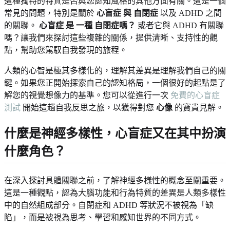
這種獨特的特質是否與您認知風格的其他方面有關。這是一個
常見的問題，特別是關於
心盲症 與 自閉症
以及 ADHD 之間
的關聯。
心盲症 是 一種 自閉症嗎？
或者它與 ADHD 有關聯
嗎？讓我們來探討這些複雜的關係，提供清晰、支持性的觀
點，幫助您駕馭自我發現的旅程。
人類的心智是極其多樣化的，理解其差異是理解我們自己的關
鍵。如果您正開始探索自己的認知格局，一個很好的起點是了
解您的視覺想像力的基準。您可以從進行一次
免費的心盲症
測試
開始這趟自我反思之旅，以獲得對您
心像
的寶貴見解。
什麼是神經多樣性，心盲症又在其中扮演
什麼角色？
在深入探討具體關聯之前，了解神經多樣性的概念至關重要。
這是一種觀點，認為大腦功能和行為特質的差異是人類多樣性
中的自然組成部分。自閉症和 ADHD 等狀況不被視為「缺
陷」，而是被視為思考、學習和感知世界的不同方式。