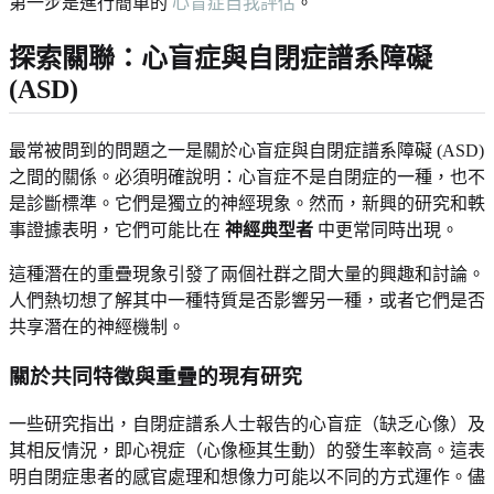
第一步是進行簡單的
心盲症自我評估
。
探索關聯：心盲症與自閉症譜系障礙
(ASD)
最常被問到的問題之一是關於心盲症與自閉症譜系障礙 (ASD)
之間的關係。必須明確說明：心盲症不是自閉症的一種，也不
是診斷標準。它們是獨立的神經現象。然而，新興的研究和軼
事證據表明，它們可能比在
神經典型者
中更常同時出現。
這種潛在的重疊現象引發了兩個社群之間大量的興趣和討論。
人們熱切想了解其中一種特質是否影響另一種，或者它們是否
共享潛在的神經機制。
關於共同特徵與重疊的現有研究
一些研究指出，自閉症譜系人士報告的心盲症（缺乏心像）及
其相反情況，即心視症（心像極其生動）的發生率較高。這表
明自閉症患者的感官處理和想像力可能以不同的方式運作。儘