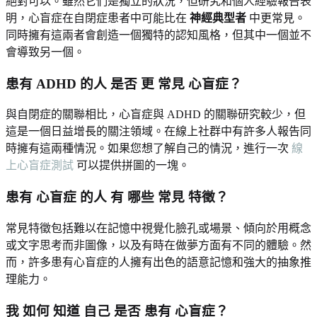
絕對可以。雖然它們是獨立的狀況，但研究和個人經驗報告表
明，心盲症在自閉症患者中可能比在
神經典型者
中更常見。
同時擁有這兩者會創造一個獨特的認知風格，但其中一個並不
會導致另一個。
患有 ADHD 的人 是否 更 常見 心盲症？
與自閉症的關聯相比，心盲症與 ADHD 的關聯研究較少，但
這是一個日益增長的關注領域。在線上社群中有許多人報告同
時擁有這兩種情況。如果您想了解自己的情況，進行一次
線
上心盲症測試
可以提供拼圖的一塊。
患有 心盲症 的人 有 哪些 常見 特徵？
常見特徵包括難以在記憶中視覺化臉孔或場景、傾向於用概念
或文字思考而非圖像，以及有時在做夢方面有不同的體驗。然
而，許多患有心盲症的人擁有出色的語意記憶和強大的抽象推
理能力。
我 如何 知道 自己 是否 患有 心盲症？