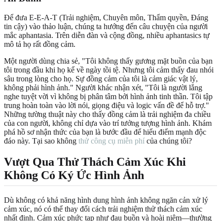
Để đưa E-E-A-T (Trải nghiệm, Chuyên môn, Thẩm quyền, Đáng
tin cậy) vào thảo luận, chúng ta hướng đến câu chuyện của người
mắc aphantasia. Trên diễn đàn và cộng đồng, nhiều aphantasics tự
mô tả họ rất đồng cảm.
Một người dùng chia sẻ, "Tôi không thấy gương mặt buồn của bạn
tôi trong đầu khi họ kể về ngày tồi tệ. Nhưng tôi cảm thấy đau nhói
sâu trong lòng cho họ. Sự đồng cảm của tôi là cảm giác vật lý,
không phải hình ảnh." Người khác nhận xét, "Tôi là người lắng
nghe tuyệt vời vì không bị phân tâm bởi hình ảnh tinh thần. Tôi tập
trung hoàn toàn vào lời nói, giọng điệu và logic vấn đề để hỗ trợ."
Những tường thuật này cho thấy đồng cảm là trải nghiệm đa chiều
của con người, không chỉ dựa vào trí tưởng tượng hình ảnh. Khám
phá hồ sơ nhận thức của bạn là bước đầu để hiểu điểm mạnh độc
đáo này. Tại sao không
thử công cụ miễn phí
của chúng tôi?
Vượt Qua Thử Thách Cảm Xúc Khi
Không Có Ký Ức Hình Ảnh
Dù không có khả năng hình dung hình ảnh không ngăn cản xử lý
cảm xúc, nó có thể thay đổi cách trải nghiệm thử thách cảm xúc
nhất định. Cảm xúc phức tạp như đau buồn và hoài niệm—thường