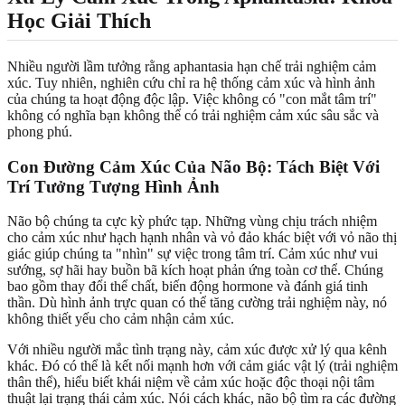
Học Giải Thích
Nhiều người lầm tưởng rằng aphantasia hạn chế trải nghiệm cảm
xúc. Tuy nhiên, nghiên cứu chỉ ra hệ thống cảm xúc và hình ảnh
của chúng ta hoạt động độc lập. Việc không có "con mắt tâm trí"
không có nghĩa bạn không thể có trải nghiệm cảm xúc sâu sắc và
phong phú.
Con Đường Cảm Xúc Của Não Bộ: Tách Biệt Với
Trí Tưởng Tượng Hình Ảnh
Não bộ chúng ta cực kỳ phức tạp. Những vùng chịu trách nhiệm
cho cảm xúc như hạch hạnh nhân và vỏ đảo khác biệt với vỏ não thị
giác giúp chúng ta "nhìn" sự việc trong tâm trí. Cảm xúc như vui
sướng, sợ hãi hay buồn bã kích hoạt phản ứng toàn cơ thể. Chúng
bao gồm thay đổi thể chất, biến động hormone và đánh giá tinh
thần. Dù hình ảnh trực quan có thể tăng cường trải nghiệm này, nó
không thiết yếu cho cảm nhận cảm xúc.
Với nhiều người mắc tình trạng này, cảm xúc được xử lý qua kênh
khác. Đó có thể là kết nối mạnh hơn với cảm giác vật lý (trải nghiệm
thân thể), hiểu biết khái niệm về cảm xúc hoặc độc thoại nội tâm
thuật lại trạng thái cảm xúc. Nói cách khác, não bộ tìm ra các đường