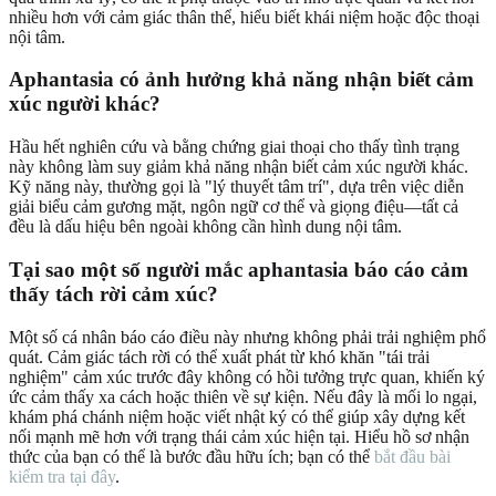
nhiều hơn với cảm giác thân thể, hiểu biết khái niệm hoặc độc thoại
nội tâm.
Aphantasia có ảnh hưởng khả năng nhận biết cảm
xúc người khác?
Hầu hết nghiên cứu và bằng chứng giai thoại cho thấy tình trạng
này không làm suy giảm khả năng nhận biết cảm xúc người khác.
Kỹ năng này, thường gọi là "lý thuyết tâm trí", dựa trên việc diễn
giải biểu cảm gương mặt, ngôn ngữ cơ thể và giọng điệu—tất cả
đều là dấu hiệu bên ngoài không cần hình dung nội tâm.
Tại sao một số người mắc aphantasia báo cáo cảm
thấy tách rời cảm xúc?
Một số cá nhân báo cáo điều này nhưng không phải trải nghiệm phổ
quát. Cảm giác tách rời có thể xuất phát từ khó khăn "tái trải
nghiệm" cảm xúc trước đây không có hồi tưởng trực quan, khiến ký
ức cảm thấy xa cách hoặc thiên về sự kiện. Nếu đây là mối lo ngại,
khám phá chánh niệm hoặc viết nhật ký có thể giúp xây dựng kết
nối mạnh mẽ hơn với trạng thái cảm xúc hiện tại. Hiểu hồ sơ nhận
thức của bạn có thể là bước đầu hữu ích; bạn có thể
bắt đầu bài
kiểm tra tại đây
.