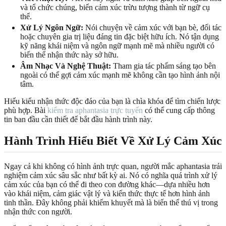
và tổ chức chúng, biến cảm xúc trừu tượng thành từ ngữ cụ
thể.
Xử Lý Ngôn Ngữ:
Nói chuyện về cảm xúc với bạn bè, đối tác
hoặc chuyên gia trị liệu đáng tin đặc biệt hữu ích. Nó tận dụng
kỹ năng khái niệm và ngôn ngữ mạnh mẽ mà nhiều người có
biến thể nhận thức này sở hữu.
Âm Nhạc Và Nghệ Thuật:
Tham gia tác phẩm sáng tạo bên
ngoài có thể gợi cảm xúc mạnh mẽ không cần tạo hình ảnh nội
tâm.
Hiểu kiểu nhận thức độc đáo của bạn là chìa khóa để tìm chiến lược
phù hợp. Bài
kiểm tra aphantasia trực tuyến
có thể cung cấp thông
tin ban đầu cần thiết để bắt đầu hành trình này.
Hành Trình Hiểu Biết Về Xử Lý Cảm Xúc
Ngay cả khi không có hình ảnh trực quan, người mắc aphantasia trải
nghiệm cảm xúc sâu sắc như bất kỳ ai. Nó có nghĩa quá trình xử lý
cảm xúc của bạn có thể đi theo con đường khác—dựa nhiều hơn
vào khái niệm, cảm giác vật lý và kiến thức thực tế hơn hình ảnh
tinh thần. Đây không phải khiếm khuyết mà là biến thể thú vị trong
nhận thức con người.