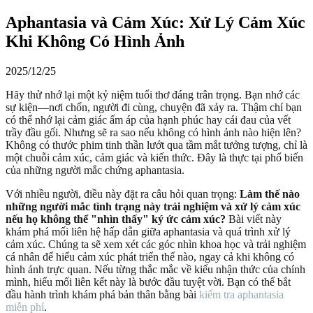
Aphantasia và Cảm Xúc: Xử Lý Cảm Xúc
Khi Không Có Hình Ảnh
2025/12/25
Hãy thử nhớ lại một kỷ niệm tuổi thơ đáng trân trọng. Bạn nhớ các
sự kiện—nơi chốn, người đi cùng, chuyện đã xảy ra. Thậm chí bạn
có thể nhớ lại cảm giác ấm áp của hạnh phúc hay cái đau của vết
trầy đầu gối. Nhưng sẽ ra sao nếu không có hình ảnh nào hiện lên?
Không có thước phim tinh thần lướt qua tầm mắt tưởng tượng, chỉ là
một chuỗi cảm xúc, cảm giác và kiến thức. Đây là thực tại phổ biến
của những người mắc chứng aphantasia.
Với nhiều người, điều này đặt ra câu hỏi quan trọng:
Làm thế nào
những người mắc tình trạng này trải nghiệm và xử lý cảm xúc
nếu họ không thể "nhìn thấy" ký ức cảm xúc?
Bài viết này
khám phá mối liên hệ hấp dẫn giữa aphantasia và quá trình xử lý
cảm xúc. Chúng ta sẽ xem xét các góc nhìn khoa học và trải nghiệm
cá nhân để hiểu cảm xúc phát triển thế nào, ngay cả khi không có
hình ảnh trực quan. Nếu từng thắc mắc về kiểu nhận thức của chính
mình, hiểu mối liên kết này là bước đầu tuyệt vời. Bạn có thể bắt
đầu hành trình khám phá bản thân bằng bài
kiểm tra aphantasia
miễn phí
.