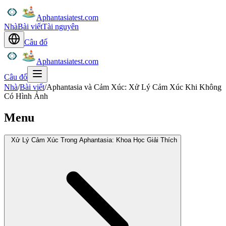
Aphantasiatest.com
Nhà
Bài viết
Tài nguyên
Câu đố
Aphantasiatest.com
Câu đố
Nhà
/
Bài viết
/
Aphantasia và Cảm Xúc: Xử Lý Cảm Xúc Khi Không
Có Hình Ảnh
Menu
Xử Lý Cảm Xúc Trong Aphantasia: Khoa Học Giải Thích