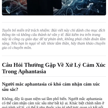
Tuyên bố miễn trừ trách nhiệm: Bài viết này chỉ dành cho mục đích
thông tin và không cấu thành tư vấn y tế. Bài kiểm tra trên trang
này là công cụ giáo dục để tự phản ánh, không phải chẩn đoán lâm
sàng. Nếu bạn lo ngại về sức khỏe tâm thần, hãy tham khảo chuyên
gia có chuyên môn.
Câu Hỏi Thường Gặp Về Xử Lý Cảm Xúc
Trong Aphantasia
Người mắc aphantasia có khó cảm nhận cảm xúc
sâu sắc?
Không, đây là quan niệm sai lầm phổ biến. Người mắc aphantasia
có thể cảm nhận cảm xúc sâu như bất kỳ ai. Khác biệt chính nằm ở
quá trình xử lý, có thể ít phụ thuộc vào trí nhớ trực quan và kết nối