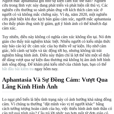
Người mắc aphantasia ghi nhớ sự kiện cảm xúc thế nào? Nghiên
cứu trong lĩnh vực này đang phát triển và phát hiện rất thú vị. Các
nghiên cứu thường so sánh phản ứng với kích thích cảm xúc ở
người có và không mắc chứng này. Ví dụ, năm 2020, một nghiên
cứu phát hiện khi đọc kịch bản giàu cảm xúc, người mắc aphantasia
cho thấy phản ứng sinh lý giảm, gợi ý hình ảnh có thể khuếch đại
cảm xúc.
Tuy nhiên, điều này không có nghĩa cảm xúc không tồn tại. Nó đơn
giản cho thấy trải nghiệm khác biệt. Nhiều người có kiểu nhận thức
này báo cáo ký ức cảm xúc của họ thiên về sự kiện. Họ nhớ cảm
giác, bối cảnh sự kiện và tác động tới họ, nhưng không tái trải
nghiệm bằng hình ảnh. Điều này thậm chí là lợi thế khi một số thấy
dễ dàng vượt qua sự kiện đau thương mà không bị ám ảnh bởi hình
ảnh sống động. Để khám phá kiểu nhớ của chính bạn, bạn có thể
bắt đầu bài kiểm tra
ngay hôm nay.
Aphantasia Và Sự Đồng Cảm: Vượt Qua
Lăng Kính Hình Ảnh
Lo ngại phổ biến là liệu tình trạng này có ảnh hưởng khả năng đồng
cảm. Vì chúng ta thường "đặt mình vào vị trí người khác" bằng
cách tưởng tượng hoàn cảnh của họ, việc thiếu hình ảnh tinh thần có
cản trở quá trình này? Câu trả lời phức tạp hơn một từ đơn giản có