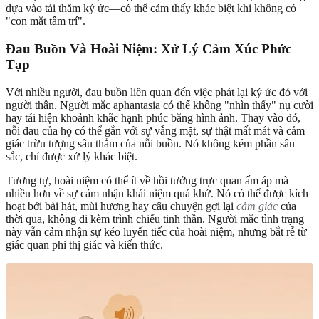
dựa vào tái thăm ký ức—có thể cảm thấy khác biệt khi không có
"con mắt tâm trí".
Đau Buồn Và Hoài Niệm: Xử Lý Cảm Xúc Phức
Tạp
Với nhiều người, đau buồn liên quan đến việc phát lại ký ức đó với
người thân. Người mắc aphantasia có thể không "nhìn thấy" nụ cười
hay tái hiện khoảnh khắc hạnh phúc bằng hình ảnh. Thay vào đó,
nỗi đau của họ có thể gắn với sự vắng mặt, sự thật mất mát và cảm
giác trừu tượng sâu thẳm của nỗi buồn. Nó không kém phần sâu
sắc, chỉ được xử lý khác biệt.
Tương tự, hoài niệm có thể ít về hồi tưởng trực quan ấm áp mà
nhiều hơn về sự cảm nhận khái niệm quá khứ. Nó có thể được kích
hoạt bởi bài hát, mùi hương hay câu chuyện gợi lại
cảm giác
của
thời qua, không đi kèm trình chiếu tinh thần. Người mắc tình trạng
này vẫn cảm nhận sự kéo luyến tiếc của hoài niệm, nhưng bắt rễ từ
giác quan phi thị giác và kiến thức.