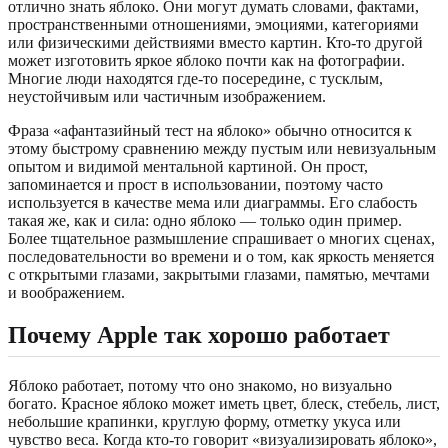
отлично знать яблоко. Они могут думать словами, фактами,
пространственными отношениями, эмоциями, категориями
или физическими действиями вместо картин. Кто-то другой
может изготовить яркое яблоко почти как на фотографии.
Многие люди находятся где-то посередине, с тусклым,
неустойчивым или частичным изображением.
Фраза «афантазийный тест на яблоко» обычно относится к
этому быстрому сравнению между пустым или невизуальным
опытом и видимой ментальной картиной. Он прост,
запоминается и прост в использовании, поэтому часто
используется в качестве мема или диаграммы. Его слабость
такая же, как и сила: одно яблоко — только один пример.
Более тщательное размышление спрашивает о многих сценах,
последовательности во времени и о том, как яркость меняется
с открытыми глазами, закрытыми глазами, памятью, мечтами
и воображением.
Почему Apple так хорошо работает
Яблоко работает, потому что оно знакомо, но визуально
богато. Красное яблоко может иметь цвет, блеск, стебель, лист,
небольшие крапинки, круглую форму, отметку укуса или
чувство веса. Когда кто-то говорит «визуализировать яблоко»,