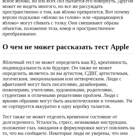
ясное яблоко, но изо всех сил пытается его повернуть. Другой
может не видеть многого, но все же рассуждать
пространственно о том, как яблоко превратится. Вот почему
версии подсказки «яблоко на голове» или «вращающееся
яблоко» могут сбивать с толку. Они смешивают образы
объектов, положение тела, юмор и пространственное
преобразование.
О чем не может рассказать тест Apple
Яблочный тест не может определить ваш IQ, креативность,
индивидуальность или будущее. Он также не может
определить, являетесь ли вы аутистом, СДВГ, артистичным,
логическим, эмоциональным или нетворческим. Люди с
афантазией могут быть писателями, дизайнерами,
инженерами, учителями, художниками, родителями,
студентами и отличными решателями проблем. Люди с
яркими образами могут быть аналитическими и точными. Ум
не сортируется аккуратно в одну коробку талантов.
Тест также не может отделить временное состояние от
долгосрочного. Усталость, стресс, незнакомые инструкции,
положение глаз, ожидания и формулировки могут повлиять на
то, что вы сообщаете. Некоторые люди не уверены, что они