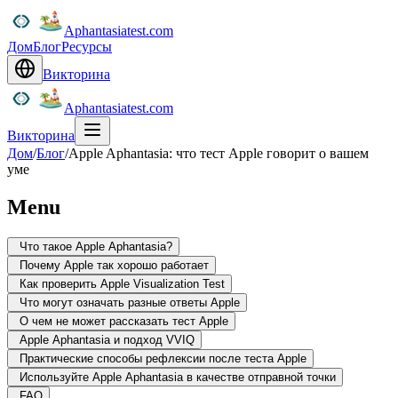
Aphantasiatest.com
Дом
Блог
Ресурсы
Викторина
Aphantasiatest.com
Викторина
Дом
/
Блог
/
Apple Aphantasia: что тест Apple говорит о вашем
уме
Menu
Что такое Apple Aphantasia?
Почему Apple так хорошо работает
Как проверить Apple Visualization Test
Что могут означать разные ответы Apple
О чем не может рассказать тест Apple
Apple Aphantasia и подход VVIQ
Практические способы рефлексии после теста Apple
Используйте Apple Aphantasia в качестве отправной точки
FAQ