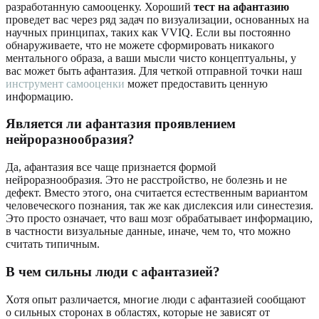
разработанную самооценку. Хороший
тест на афантазию
проведет вас через ряд задач по визуализации, основанных на
научных принципах, таких как VVIQ. Если вы постоянно
обнаруживаете, что не можете сформировать никакого
ментального образа, а ваши мысли чисто концептуальны, у
вас может быть афантазия. Для четкой отправной точки наш
инструмент самооценки
может предоставить ценную
информацию.
Является ли афантазия проявлением
нейроразнообразия?
Да, афантазия все чаще признается формой
нейроразнообразия. Это не расстройство, не болезнь и не
дефект. Вместо этого, она считается естественным вариантом
человеческого познания, так же как дислексия или синестезия.
Это просто означает, что ваш мозг обрабатывает информацию,
в частности визуальные данные, иначе, чем то, что можно
считать типичным.
В чем сильны люди с афантазией?
Хотя опыт различается, многие люди с афантазией сообщают
о сильных сторонах в областях, которые не зависят от