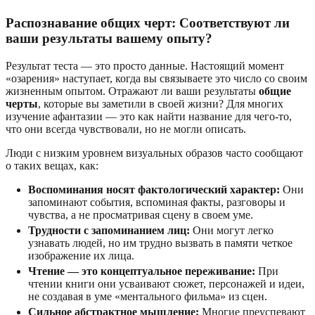
Распознавание общих черт: Соответствуют ли
ваши результаты вашему опыту?
Результат теста — это просто данные. Настоящий момент
«озарения» наступает, когда вы связываете это число со своим
жизненным опытом. Отражают ли ваши результаты
общие
черты
, которые вы заметили в своей жизни? Для многих
изучение афантазии — это как найти название для чего-то,
что они всегда чувствовали, но не могли описать.
Люди с низким уровнем визуальных образов часто сообщают
о таких вещах, как:
Воспоминания носят фактологический характер:
Они
запоминают события, вспоминая факты, разговоры и
чувства, а не просматривая сцену в своем уме.
Трудности с запоминанием лиц:
Они могут легко
узнавать людей, но им трудно вызвать в памяти четкое
изображение их лица.
Чтение — это концептуальное переживание:
При
чтении книги они усваивают сюжет, персонажей и идеи,
не создавая в уме «ментального фильма» из сцен.
Сильное абстрактное мышление:
Многие преуспевают