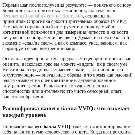
Первый шаг после получения результата — понять его основу.
Большинство авторитетных самооценок, включая наш
бесплатный онлайн-тест на афантазию
, основаны на
принципах Опросника яркости зрительных образов (VVIQ).
Это научно признанный инструмент, используемый в
когнитивной психологии для измерения четкости и живости
визуального воображения человека. Думайте о нем не как об
экзамене «сдал/не сдал», а как о компасе, указывающем, как
формируется ваш внутренний мир.
Основная идея проста: тест предлагает сценарии и просит вас
оценить, насколько ярко вы можете «видеть» их в своем уме.
Низкий балл предполагает менее яркие — или полностью
отсутствующие — визуальные образы, в то время как высокий
балл указывает на очень активное и детализированное
внутреннее зрение. Речь идет не о художественных
способностях или интеллекте; это чисто сенсорный опыт
вашего воображения.
Расшифровка вашего балла VVIQ: что означает
каждый уровень
Понимание вашего
балла VVIQ
означает позиционирование
себя на континууме человеческого опыта. Когда вы проходите