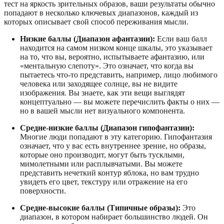
тест на яркость зрительных образов, ваши результаты обычно
попадают в несколько ключевых диапазонов, каждый из
которых описывает свой способ переживания мысли.
Низкие баллы (Диапазон афантазии):
Если ваш балл
находится на самом низком конце шкалы, это указывает
на то, что вы, вероятно, испытываете афантазию, или
«ментальную слепоту». Это означает, что когда вы
пытаетесь что-то представить, например, лицо любимого
человека или заходящее солнце, вы не видите
изображения. Вы знаете, как эти вещи выглядят
концептуально — вы можете перечислить факты о них —
но в вашей мысли нет визуального компонента.
Средне-низкие баллы (Диапазон гипофантазии):
Многие люди попадают в эту категорию. Гипофантазия
означает, что у вас есть внутреннее зрение, но образы,
которые оно производит, могут быть тусклыми,
мимолетными или расплывчатыми. Вы можете
представить нечеткий контур яблока, но вам трудно
увидеть его цвет, текстуру или отражение на его
поверхности.
Средне-высокие баллы (Типичные образы):
Это
диапазон, в котором набирает большинство людей. Он