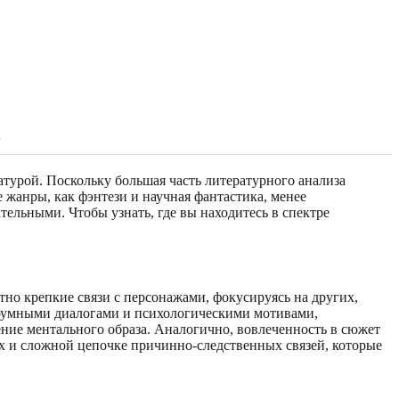
в
атурой. Поскольку большая часть литературного анализа
е жанры, как фэнтези и научная фантастика, менее
тельными. Чтобы узнать, где вы находитесь в спектре
тно крепкие связи с персонажами, фокусируясь на других,
роумными диалогами и психологическими мотивами,
ние ментального образа. Аналогично, вовлеченность в сюжет
ях и сложной цепочке причинно-следственных связей, которые