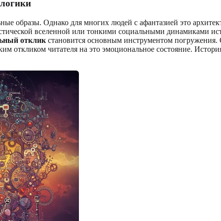
 логики
ьные образы. Однако для многих людей с афантазией это архите
стической вселенной или тонкими социальными динамиками ист
ьный отклик
становится основным инструментом погружения. От
ским откликом читателя на это эмоциональное состояние. Исто