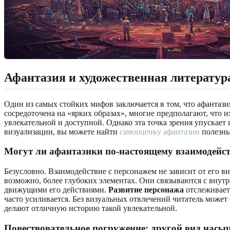
Афантазия и художественная литератур
Один из самых стойких мифов заключается в том, что афантази
сосредоточена на «ярких образах», многие предполагают, что и
увлекательной и доступной. Однако эта точка зрения упускает 
визуализации, вы можете найти
самооценку афантазии
полезны
Могут ли афантазики по-настоящему взаимодейс
Безусловно. Взаимодействие с персонажем не зависит от его в
возможно, более глубоких элементах. Они связываются с вну
движущими его действиями.
Развитие персонажа
отслеживает
часто усиливается. Без визуальных отвлечений читатель может
делают отличную историю такой увлекательной.
Повествовательное погружение: другой вид насы