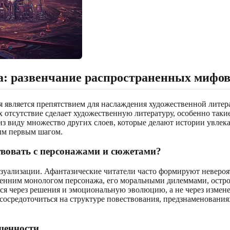
а: развенчание распространенных мифо
я является препятствием для наслаждения художественной литер
х отсутствие сделает художественную литературу, особенно таки
из виду множество других слоев, которые делают истории увлека
м первым шагом.
твовать с персонажами и сюжетами?
изуализации. Афантазические читатели часто формируют невероя
тренним монологом персонажа, его моральными дилеммами, ост
ся через решения и эмоциональную эволюцию, а не через измене
 сосредоточиться на структуре повествования, предзнаменовани
щенности