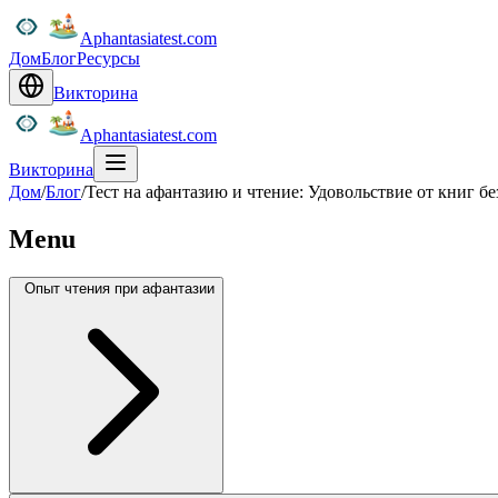
Aphantasiatest.com
Дом
Блог
Ресурсы
Викторина
Aphantasiatest.com
Викторина
Дом
/
Блог
/
Тест на афантазию и чтение: Удовольствие от книг б
Menu
Опыт чтения при афантазии