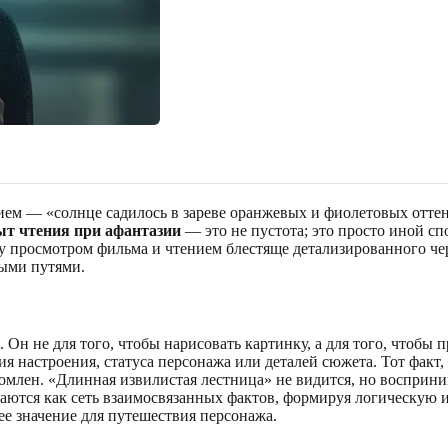
нием — «солнце садилось в зареве оранжевых и фиолетовых отте
т чтения при афантазии
— это не пустота; это просто иной сп
жду просмотром фильма и чтением блестяще детализированного че
ными путями.
. Он не для того, чтобы нарисовать картинку, а для того, что
ия настроения, статуса персонажа или деталей сюжета. Тот факт
омлен. «Длинная извилистая лестница» не видится, но восприни
иваются как сеть взаимосвязанных фактов, формируя логическую
ее значение для путешествия персонажа.