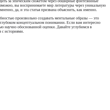
ледить за эпическим сюжетом через обширные фэнтезийные
возможно, вы воспринимаете мир литературы через уникальную
ненно, да, и эта статья призвана объяснить, как именно.
обностью произвольно создавать ментальные образы — это
 и глубоком концептуальном понимании. Если вам интересно
ю научно обоснованной оценки. Давайте углубимся в
 с историями.