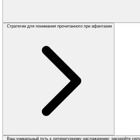
Стратегии для понимания прочитанного при афантазии
Ваш уникальный путь к литературному наслаждению: раскройте силу