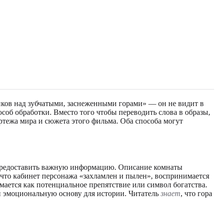
нков над зубчатыми, заснеженными горами» — он не видит в
особ обработки. Вместо того чтобы переводить слова в образы,
ртежа мира и сюжета этого фильма. Оба способа могут
бы предоставить важную информацию. Описание комнаты
, что кабинет персонажа «захламлен и пылен», воспринимается
мается как потенциальное препятствие или символ богатства.
 и эмоциональную основу для истории. Читатель
знает
, что гора