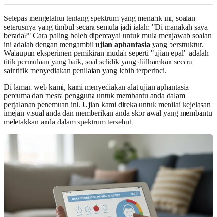
Selepas mengetahui tentang spektrum yang menarik ini, soalan
seterusnya yang timbul secara semula jadi ialah: "Di manakah saya
berada?" Cara paling boleh dipercayai untuk mula menjawab soalan
ini adalah dengan mengambil
ujian aphantasia
yang berstruktur.
Walaupun eksperimen pemikiran mudah seperti "ujian epal" adalah
titik permulaan yang baik, soal selidik yang diilhamkan secara
saintifik menyediakan penilaian yang lebih terperinci.
Di laman web kami, kami menyediakan alat ujian aphantasia
percuma dan mesra pengguna untuk membantu anda dalam
perjalanan penemuan ini. Ujian kami direka untuk menilai kejelasan
imejan visual anda dan memberikan anda skor awal yang membantu
meletakkan anda dalam spektrum tersebut.