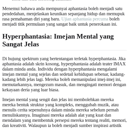
Menemui bahawa anda mempunyai aphantasia boleh menjadi satu
pendedahan, menjelaskan keunikan sepanjang hidup dan memupuk
rasa pemahaman diri yang baru.
Ujian aphantasia percuma
boleh
menjadi titik permulaan yang sangat baik untuk penerokaan ini.
Hyperphantasia: Imejan Mental yang
Sangat Jelas
Di hujung spektrum yang bertentangan terletak hyperphantasia. Jika
aphantasia adalah skrin kosong, hyperphantasia adalah teater IMAX
dalam minda anda. Individu dengan hyperphantasia mengalami
imejan mental yang sejelas dan sedetail kehidupan sebenar, kadang-
kadang lebih jelas lagi. Mereka boleh memanipulasi imej-imej ini,
memutarkannya, mengezum masuk, dan mengingati memori dengan
kekayaan deria yang luar biasa.
Imejan mental yang sengit dan jelas ini membolehkan mereka
mereka bentuk struktur yang kompleks, menggubah muzik, atau
menulis cerita sepenuhnya dalam minda mereka sebelum pernah
menuliskannya. Imaginasi mereka adalah alat yang kuat dan
mendalam yang membentuk persepsi mereka tentang realiti, memori,
dan kreativiti. Walaupun ia boleh menjadi sumber inspirasi artistik