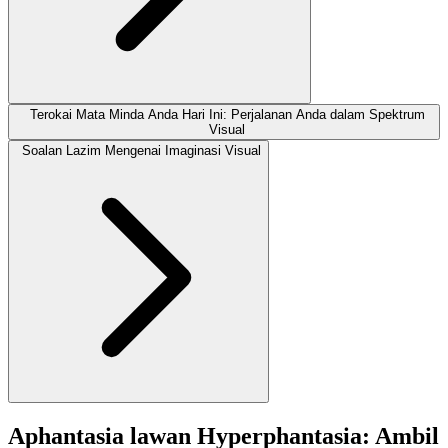
Terokai Mata Minda Anda Hari Ini: Perjalanan Anda dalam Spektrum
Visual
Soalan Lazim Mengenai Imaginasi Visual
Aphantasia lawan Hyperphantasia: Ambil