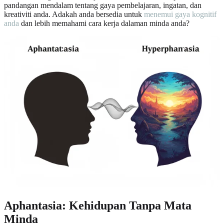
pandangan mendalam tentang gaya pembelajaran, ingatan, dan
kreativiti anda. Adakah anda bersedia untuk
menemui gaya kognitif
anda
dan lebih memahami cara kerja dalaman minda anda?
Aphantasia: Kehidupan Tanpa Mata
Minda