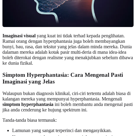
Imaginasi visual
yang kuat ini tidak terhad kepada penglihatan.
Ramai orang dengan hyperphantasia juga boleh membayangkan
bunyi, bau, rasa, dan tekstur yang jelas dalam minda mereka. Dunia
dalaman mereka adalah kotak pasir multi-deria di mana idea-idea
boleh diterokai dengan realisme yang menakjubkan sebelum dibawa
ke dunia fizikal.
Simptom Hyperphantasia: Cara Mengenal Pasti
Imaginasi yang Jelas
Walaupun bukan diagnosis klinikal, ciri-ciri tertentu adalah biasa di
kalangan mereka yang mempunyai hyperphantasia. Mengenali
simptom hyperphantasia
ini boleh membantu anda mengenal pasti
jika anda cenderung ke hujung spektrum ini.
Tanda-tanda biasa termasuk:
Lamunan yang sangat terperinci dan mengasyikkan.