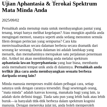
Ujian Aphantasia & Terokai Spektrum
Mata Minda Anda
2025/09/02
Pernahkah anda menutup mata untuk membayangkan pantai yang
tenang, tetapi hanya melihat kegelapan? Atau mungkin apabila anda
mengingati memori, rasanya seperti anda sedang menonton semula
filem dengan perincian yang sempurna? Cara kita
memvisualisasikan secara dalaman berbeza secara dramatik dari
seorang ke seorang. Dunia dalaman ini adalah landskap yang
menarik, dan memahaminya merupakan satu perjalanan penemuan
diri. Artikel ini akan membimbing anda melalui spektrum
aphantasia lawan hyperphantasia
yang luar biasa, membantu
anda memahami tempat unik anda di dalamnya.
Pernahkah anda
terfikir jika cara anda membayangkan sesuatu berbeza
daripada orang lain?
Minda manusia memproses realiti dalam pelbagai cara, setiap
satunya unik dengan caranya tersendiri. Bagi sesetengah orang,
"mata minda" adalah kanvas kosong, manakala bagi yang lain, ia
adalah skrin definisi tinggi. Tiada satu pun yang lebih baik atau lebih
buruk—ia hanyalah titik-titik berbeza dalam spektrum kognisi
manusia. Dengan meneroka julat ini, anda boleh memperoleh