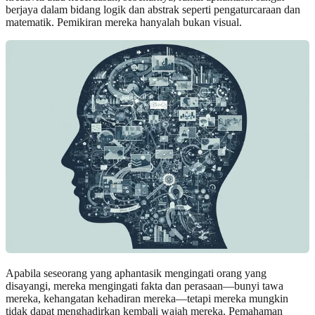
berjaya dalam bidang logik dan abstrak seperti pengaturcaraan dan
matematik. Pemikiran mereka hanyalah bukan visual.
Apabila seseorang yang aphantasik mengingati orang yang
disayangi, mereka mengingati fakta dan perasaan—bunyi tawa
mereka, kehangatan kehadiran mereka—tetapi mereka mungkin
tidak dapat menghadirkan kembali wajah mereka. Pemahaman