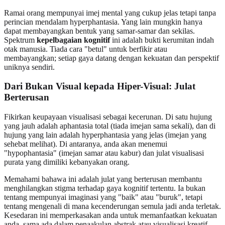
Ramai orang mempunyai imej mental yang cukup jelas tetapi tanpa
perincian mendalam hyperphantasia. Yang lain mungkin hanya
dapat membayangkan bentuk yang samar-samar dan sekilas.
Spektrum
kepelbagaian kognitif
ini adalah bukti kerumitan indah
otak manusia. Tiada cara "betul" untuk berfikir atau
membayangkan; setiap gaya datang dengan kekuatan dan perspektif
uniknya sendiri.
Dari Bukan Visual kepada Hiper-Visual: Julat
Berterusan
Fikirkan keupayaan visualisasi sebagai kecerunan. Di satu hujung
yang jauh adalah aphantasia total (tiada imejan sama sekali), dan di
hujung yang lain adalah hyperphantasia yang jelas (imejan yang
sehebat melihat). Di antaranya, anda akan menemui
"hypophantasia" (imejan samar atau kabur) dan julat visualisasi
purata yang dimiliki kebanyakan orang.
Memahami bahawa ini adalah julat yang berterusan membantu
menghilangkan stigma terhadap gaya kognitif tertentu. Ia bukan
tentang mempunyai imaginasi yang "baik" atau "buruk", tetapi
tentang mengenali di mana kecenderungan semula jadi anda terletak.
Kesedaran ini memperkasakan anda untuk memanfaatkan kekuatan
anda, sama ada dalam penaakulan abstrak atau visualisasi kreatif.