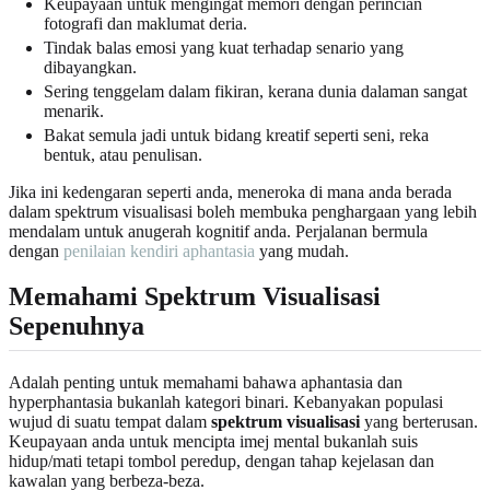
Keupayaan untuk mengingat memori dengan perincian
fotografi dan maklumat deria.
Tindak balas emosi yang kuat terhadap senario yang
dibayangkan.
Sering tenggelam dalam fikiran, kerana dunia dalaman sangat
menarik.
Bakat semula jadi untuk bidang kreatif seperti seni, reka
bentuk, atau penulisan.
Jika ini kedengaran seperti anda, meneroka di mana anda berada
dalam spektrum visualisasi boleh membuka penghargaan yang lebih
mendalam untuk anugerah kognitif anda. Perjalanan bermula
dengan
penilaian kendiri aphantasia
yang mudah.
Memahami Spektrum Visualisasi
Sepenuhnya
Adalah penting untuk memahami bahawa aphantasia dan
hyperphantasia bukanlah kategori binari. Kebanyakan populasi
wujud di suatu tempat dalam
spektrum visualisasi
yang berterusan.
Keupayaan anda untuk mencipta imej mental bukanlah suis
hidup/mati tetapi tombol peredup, dengan tahap kejelasan dan
kawalan yang berbeza-beza.