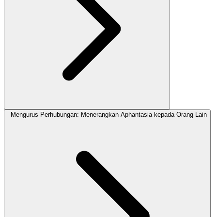
Mengurus Perhubungan: Menerangkan Aphantasia kepada Orang Lain