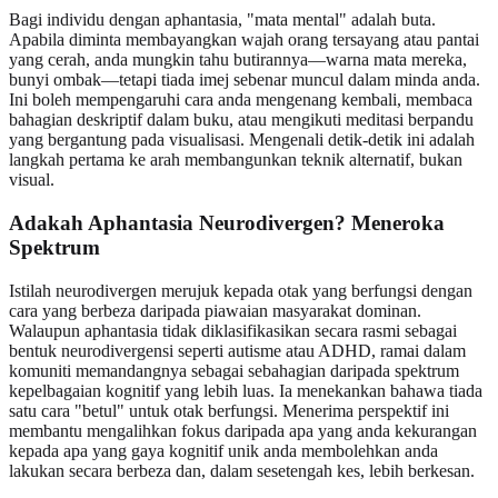
Bagi individu dengan aphantasia, "mata mental" adalah buta.
Apabila diminta membayangkan wajah orang tersayang atau pantai
yang cerah, anda mungkin tahu butirannya—warna mata mereka,
bunyi ombak—tetapi tiada imej sebenar muncul dalam minda anda.
Ini boleh mempengaruhi cara anda mengenang kembali, membaca
bahagian deskriptif dalam buku, atau mengikuti meditasi berpandu
yang bergantung pada visualisasi. Mengenali detik-detik ini adalah
langkah pertama ke arah membangunkan teknik alternatif, bukan
visual.
Adakah Aphantasia Neurodivergen? Meneroka
Spektrum
Istilah neurodivergen merujuk kepada otak yang berfungsi dengan
cara yang berbeza daripada piawaian masyarakat dominan.
Walaupun aphantasia tidak diklasifikasikan secara rasmi sebagai
bentuk neurodivergensi seperti autisme atau ADHD, ramai dalam
komuniti memandangnya sebagai sebahagian daripada spektrum
kepelbagaian kognitif yang lebih luas. Ia menekankan bahawa tiada
satu cara "betul" untuk otak berfungsi. Menerima perspektif ini
membantu mengalihkan fokus daripada apa yang anda kekurangan
kepada apa yang gaya kognitif unik anda membolehkan anda
lakukan secara berbeza dan, dalam sesetengah kes, lebih berkesan.