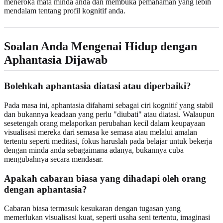
meneroka mata minda anda dan membuka pemahaman yang lebih
mendalam tentang profil kognitif anda.
Soalan Anda Mengenai Hidup dengan
Aphantasia Dijawab
Bolehkah aphantasia diatasi atau diperbaiki?
Pada masa ini, aphantasia difahami sebagai ciri kognitif yang stabil
dan bukannya keadaan yang perlu "diubati" atau diatasi. Walaupun
sesetengah orang melaporkan perubahan kecil dalam keupayaan
visualisasi mereka dari semasa ke semasa atau melalui amalan
tertentu seperti meditasi, fokus haruslah pada belajar untuk bekerja
dengan minda anda sebagaimana adanya, bukannya cuba
mengubahnya secara mendasar.
Apakah cabaran biasa yang dihadapi oleh orang
dengan aphantasia?
Cabaran biasa termasuk kesukaran dengan tugasan yang
memerlukan visualisasi kuat, seperti usaha seni tertentu, imaginasi