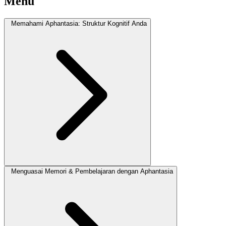
Menu
Memahami Aphantasia: Struktur Kognitif Anda
Menguasai Memori & Pembelajaran dengan Aphantasia