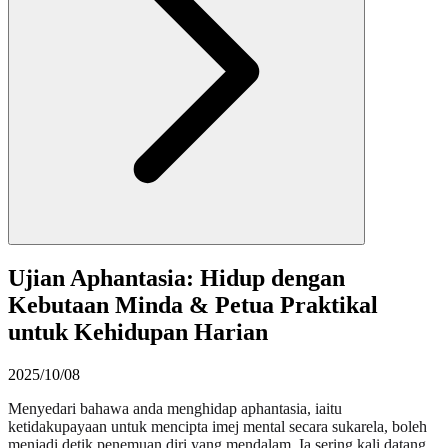
Ujian Aphantasia: Hidup dengan
Kebutaan Minda & Petua Praktikal
untuk Kehidupan Harian
2025/10/08
Menyedari bahawa anda menghidap aphantasia, iaitu
ketidakupayaan untuk mencipta imej mental secara sukarela, boleh
menjadi detik penemuan diri yang mendalam. Ia sering kali datang