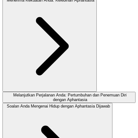
Menerima Kekuatan Anda: Kelebihan Aphantasia
Melanjutkan Perjalanan Anda: Pertumbuhan dan Penemuan Diri
dengan Aphantasia
Soalan Anda Mengenai Hidup dengan Aphantasia Dijawab