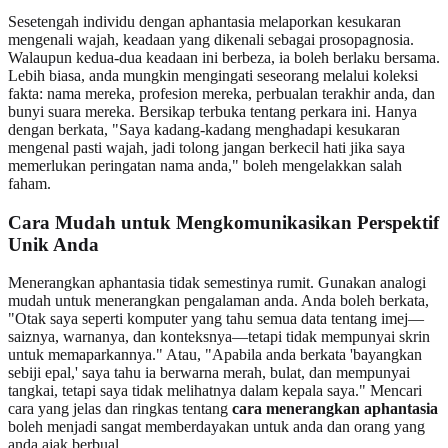
Sesetengah individu dengan aphantasia melaporkan kesukaran
mengenali wajah, keadaan yang dikenali sebagai prosopagnosia.
Walaupun kedua-dua keadaan ini berbeza, ia boleh berlaku bersama.
Lebih biasa, anda mungkin mengingati seseorang melalui koleksi
fakta: nama mereka, profesion mereka, perbualan terakhir anda, dan
bunyi suara mereka. Bersikap terbuka tentang perkara ini. Hanya
dengan berkata, "Saya kadang-kadang menghadapi kesukaran
mengenal pasti wajah, jadi tolong jangan berkecil hati jika saya
memerlukan peringatan nama anda," boleh mengelakkan salah
faham.
Cara Mudah untuk Mengkomunikasikan Perspektif
Unik Anda
Menerangkan aphantasia tidak semestinya rumit. Gunakan analogi
mudah untuk menerangkan pengalaman anda. Anda boleh berkata,
"Otak saya seperti komputer yang tahu semua data tentang imej—
saiznya, warnanya, dan konteksnya—tetapi tidak mempunyai skrin
untuk memaparkannya." Atau, "Apabila anda berkata 'bayangkan
sebiji epal,' saya tahu ia berwarna merah, bulat, dan mempunyai
tangkai, tetapi saya tidak melihatnya dalam kepala saya." Mencari
cara yang jelas dan ringkas tentang
cara menerangkan aphantasia
boleh menjadi sangat memberdayakan untuk anda dan orang yang
anda ajak berbual.