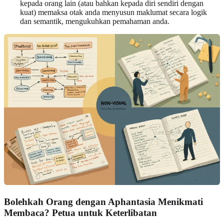
kepada orang lain (atau bahkan kepada diri sendiri dengan
kuat) memaksa otak anda menyusun maklumat secara logik
dan semantik, mengukuhkan pemahaman anda.
Bolehkah Orang dengan Aphantasia Menikmati
Membaca? Petua untuk Keterlibatan