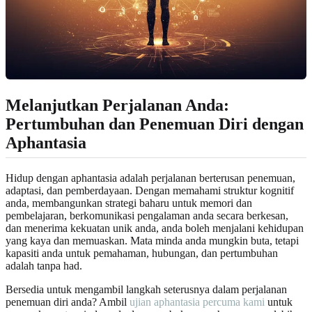
Melanjutkan Perjalanan Anda:
Pertumbuhan dan Penemuan Diri dengan
Aphantasia
Hidup dengan aphantasia adalah perjalanan berterusan penemuan,
adaptasi, dan pemberdayaan. Dengan memahami struktur kognitif
anda, membangunkan strategi baharu untuk memori dan
pembelajaran, berkomunikasi pengalaman anda secara berkesan,
dan menerima kekuatan unik anda, anda boleh menjalani kehidupan
yang kaya dan memuaskan. Mata minda anda mungkin buta, tetapi
kapasiti anda untuk pemahaman, hubungan, dan pertumbuhan
adalah tanpa had.
Bersedia untuk mengambil langkah seterusnya dalam perjalanan
penemuan diri anda? Ambil
ujian aphantasia percuma kami
untuk