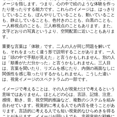
メージを指します。つまり、心の中で絵のような体験を作っ
たり使ったりする能力です。これらのイメージは、はっきり
していることも、ぼんやりしていることも、動いていること
も、静止していることも、色付きのことも、白黒のことも、
一人称視点のことも、三人称視点のこともあります。また、
文字どおりの写真というより、空間配置に近いこともありま
す。
重要な言葉は「体験」です。二人の人が同じ問題を解いて
も、それをまったく違う形で説明することがあります。一人
は「頭の中で手順が見えた」と言うかもしれません。別の人
は「順番がただ分かった」と言うかもしれません。三人目
は、言葉を聞いたり、リズムを感じたり、内側の画面なしに
関係性を感じ取ったりするかもしれません。こうした違い
は、視覚イメージのスペクトラムの一部です。
イメージで考えることは、その人が視覚だけで考えるという
意味ではありません。ほとんどの心は、言語、記憶、注意、
感情、動き、音、視空間的推論など、複数のシステムを組み
合わせています。視覚的に考える人でも内言を使うことがあ
ります。言語的に考える人でも短い視覚的なひらめきを得る
ことがあります。イメージが弱い人でも、非視覚的な戦略に