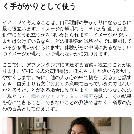
く手がかりとして使う
イメージで考えることは、自己理解の手がかりになるときに
最も役立ちます。イメージが鮮明なら、それが計画、記憶、
創作にどう役立つかを問いかけられます。イメージが淡い、
または欠けているなら、どの非視覚的戦略がすでに機能して
いるかを問いかけられます。体験がその中間にあるなら、い
つイメージが現れ、いつ現れないかに気づけます。
ここでは、アファンタジアに関連する省察も役立つことがあ
ります。VVIQ 形式の質問票は、ぼんやりした違いを説明し
やすくします。特に、他の人が心の中で物を「見る」と話す
とき、自分よりも文字どおりの意味で言っているのではない
かと考えたことがある場合に役立ちます。負担の少ない次の
一歩として、
穏やかなアファンタジア探索
を試し、その結果
を心にできること、できないことの判決ではなく、省察のた
めの言葉として使えます。