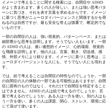
イメージで考えることに関する検索には、自閉症や ADHD
がよく含まれます。多くの人が珍しい、または強い思考パタ
ーンに気づき、それを表す言葉を求めるからです。イメージ
に基づく思考がニューロダイバージェンスと関係するかを尋
ねるのは自然ですが、最も安全な答えは慎重で、断定的でな
いものです。
一部の自閉症の人は、強い視覚的、パターンベース、または
細部豊かな思考を説明します。そうでない人もいます。一部
の ADHD の人は、速い連想的イメージ、心的場面、視覚的
な飛躍を説明します。他の人は、言葉、動き、切迫感、感
情、外部メモにより頼ります。イメージに基づく思考は、ニ
ューロダイバージェントな人にも、そうでない人にも現れま
す。
では、絵で考えることは自閉症の特性なのでしょうか。一部
の自閉症の人の体験の一部である可能性はありますが、自閉
症に固有のものではなく、それだけで自閉症を特定すること
はできません。ADHD の人は絵で考えるのでしょうか、言
葉で考えるのでしょうか。ある人は一方を使い、別の人はも
う一方を使い、多くの人は課題、関心、ストレス、環境に応
じて混ぜて使います。