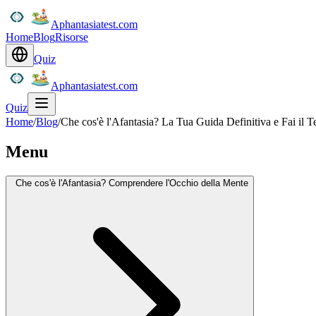
Aphantasiatest.com
Home
Blog
Risorse
Quiz
Aphantasiatest.com
Quiz
Home
/
Blog
/
Che cos'è l'Afantasia? La Tua Guida Definitiva e Fai il Te
Menu
Che cos'è l'Afantasia? Comprendere l'Occhio della Mente