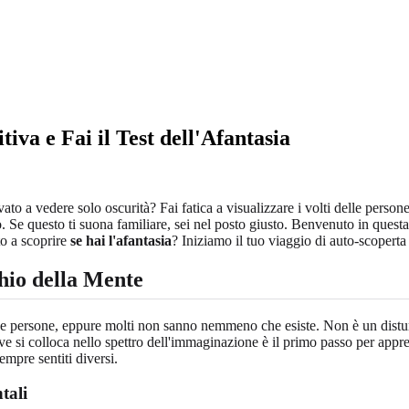
iva e Fai il Test dell'Afantasia
ovato a vedere solo oscurità? Fai fatica a visualizzare i volti delle per
. Se questo ti suona familiare, sei nel posto giusto. Benvenuto in questa
to a scoprire
se hai l'afantasia
? Iniziamo il tuo viaggio di auto-scoperta
hio della Mente
ne persone, eppure molti non sanno nemmeno che esiste. Non è un distur
ve si colloca nello spettro dell'immaginazione è il primo passo per ap
mpre sentiti diversi.
tali