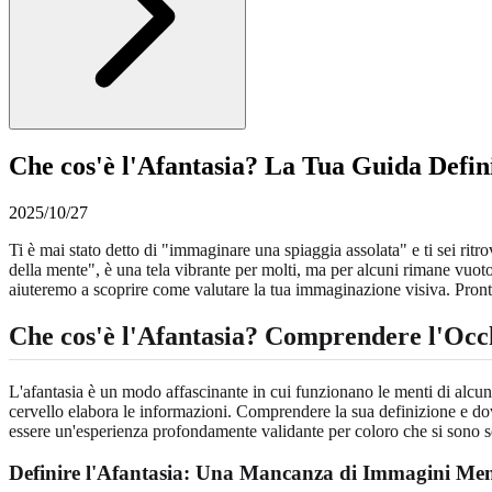
Che cos'è l'Afantasia? La Tua Guida Definit
2025/10/27
Ti è mai stato detto di "immaginare una spiaggia assolata" e ti sei ritr
della mente", è una tela vibrante per molti, ma per alcuni rimane vuoto
aiuteremo a scoprire come valutare la tua immaginazione visiva. Pron
Che cos'è l'Afantasia? Comprendere l'Occ
L'afantasia è un modo affascinante in cui funzionano le menti di alcu
cervello elabora le informazioni. Comprendere la sua definizione e do
essere un'esperienza profondamente validante per coloro che si sono se
Definire l'Afantasia: Una Mancanza di Immagini Men