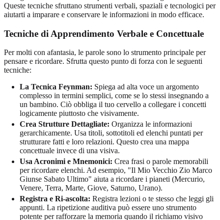
Queste tecniche sfruttano strumenti verbali, spaziali e tecnologici per
aiutarti a imparare e conservare le informazioni in modo efficace.
Tecniche di Apprendimento Verbale e Concettuale
Per molti con afantasia, le parole sono lo strumento principale per
pensare e ricordare. Sfrutta questo punto di forza con le seguenti
tecniche:
La Tecnica Feynman:
Spiega ad alta voce un argomento
complesso in termini semplici, come se lo stessi insegnando a
un bambino. Ciò obbliga il tuo cervello a collegare i concetti
logicamente piuttosto che visivamente.
Crea Strutture Dettagliate:
Organizza le informazioni
gerarchicamente. Usa titoli, sottotitoli ed elenchi puntati per
strutturare fatti e loro relazioni. Questo crea una mappa
concettuale invece di una visiva.
Usa Acronimi e Mnemonici:
Crea frasi o parole memorabili
per ricordare elenchi. Ad esempio, "Il Mio Vecchio Zio Marco
Giunse Sabato Ultimo" aiuta a ricordare i pianeti (Mercurio,
Venere, Terra, Marte, Giove, Saturno, Urano).
Registra e Ri-ascolta:
Registra lezioni o te stesso che leggi gli
appunti. La ripetizione auditiva può essere uno strumento
potente per rafforzare la memoria quando il richiamo visivo