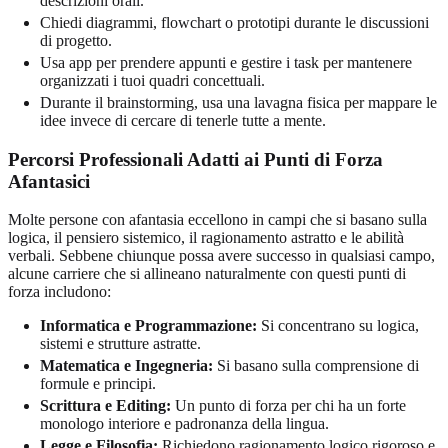
descrizioni orali.
Chiedi diagrammi, flowchart o prototipi durante le discussioni
di progetto.
Usa app per prendere appunti e gestire i task per mantenere
organizzati i tuoi quadri concettuali.
Durante il brainstorming, usa una lavagna fisica per mappare le
idee invece di cercare di tenerle tutte a mente.
Percorsi Professionali Adatti ai Punti di Forza
Afantasici
Molte persone con afantasia eccellono in campi che si basano sulla
logica, il pensiero sistemico, il ragionamento astratto e le abilità
verbali. Sebbene chiunque possa avere successo in qualsiasi campo,
alcune carriere che si allineano naturalmente con questi punti di
forza includono:
Informatica e Programmazione:
Si concentrano su logica,
sistemi e strutture astratte.
Matematica e Ingegneria:
Si basano sulla comprensione di
formule e principi.
Scrittura e Editing:
Un punto di forza per chi ha un forte
monologo interiore e padronanza della lingua.
Legge e Filosofia:
Richiedono ragionamento logico rigoroso e