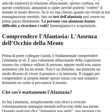
articolo esplorerà la relazione affascinante, spesso confusa, tra
queste condizioni, aiutandoti a capire perché potresti "vedere" il
mondo in modo diverso. Se ti sei mai chiesto quanto sia vivida la tua
immaginazione mentale, fare un
test dell'afantasia
può essere un
primo passo illuminante.
Le persone con afantasia hanno
difficoltà a ricordare i volti?
Immergiamoci e scopriamolo.
Comprendere l'Afantasia: L'Assenza
dell'Occhio della Mente
Prima di poter collegare i punti, è fondamentale comprendere
l'afantasia in sé. È una variazione affascinante della cognizione
umana che colpisce milioni di persone, eppure molti non sanno
nemmeno che ha un nome. Non è un disturbo, ma piuttosto un
modo diverso di vivere il pensiero e la memoria. Il viaggio per
comprendere la propria mente spesso inizia con una semplice
domanda su come si percepisce il mondo.
Che cos'è esattamente l'Afantasia?
Se hai l'afantasia, semplicemente non riesci a evocare
volontariamente immagini mentali nell'occhio della tua mente.
Quando qualcuno dice "immagina una mela", una persona con