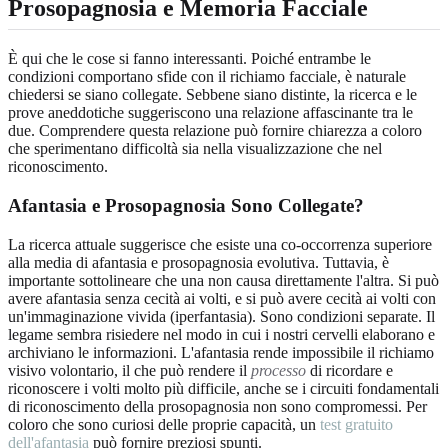
Prosopagnosia e Memoria Facciale
È qui che le cose si fanno interessanti. Poiché entrambe le
condizioni comportano sfide con il richiamo facciale, è naturale
chiedersi se siano collegate. Sebbene siano distinte, la ricerca e le
prove aneddotiche suggeriscono una relazione affascinante tra le
due. Comprendere questa relazione può fornire chiarezza a coloro
che sperimentano difficoltà sia nella visualizzazione che nel
riconoscimento.
Afantasia e Prosopagnosia Sono Collegate?
La ricerca attuale suggerisce che esiste una co-occorrenza superiore
alla media di afantasia e prosopagnosia evolutiva. Tuttavia, è
importante sottolineare che una non causa direttamente l'altra. Si può
avere afantasia senza cecità ai volti, e si può avere cecità ai volti con
un'immaginazione vivida (iperfantasia). Sono condizioni separate. Il
legame sembra risiedere nel modo in cui i nostri cervelli elaborano e
archiviano le informazioni. L'afantasia rende impossibile il richiamo
visivo volontario, il che può rendere il
processo
di ricordare e
riconoscere i volti molto più difficile, anche se i circuiti fondamentali
di riconoscimento della prosopagnosia non sono compromessi. Per
coloro che sono curiosi delle proprie capacità, un
test gratuito
dell'afantasia
può fornire preziosi spunti.