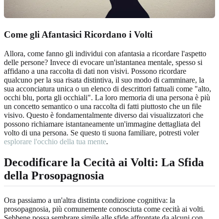
Come gli Afantasici Ricordano i Volti
Allora, come fanno gli individui con afantasia a ricordare l'aspetto
delle persone? Invece di evocare un'istantanea mentale, spesso si
affidano a una raccolta di dati non visivi. Possono ricordare
qualcuno per la sua risata distintiva, il suo modo di camminare, la
sua acconciatura unica o un elenco di descrittori fattuali come "alto,
occhi blu, porta gli occhiali". La loro memoria di una persona è più
un concetto semantico o una raccolta di fatti piuttosto che un file
visivo. Questo è fondamentalmente diverso dai visualizzatori che
possono richiamare istantaneamente un'immagine dettagliata del
volto di una persona. Se questo ti suona familiare, potresti voler
esplorare l'occhio della tua mente
.
Decodificare la Cecità ai Volti: La Sfida
della Prosopagnosia
Ora passiamo a un'altra distinta condizione cognitiva: la
prosopagnosia, più comunemente conosciuta come cecità ai volti.
Sebbene possa sembrare simile alle sfide affrontate da alcuni con