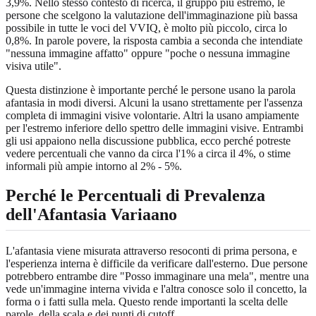
3,9%. Nello stesso contesto di ricerca, il gruppo più estremo, le
persone che scelgono la valutazione dell'immaginazione più bassa
possibile in tutte le voci del VVIQ, è molto più piccolo, circa lo
0,8%. In parole povere, la risposta cambia a seconda che intendiate
"nessuna immagine affatto" oppure "poche o nessuna immagine
visiva utile".
Questa distinzione è importante perché le persone usano la parola
afantasia in modi diversi. Alcuni la usano strettamente per l'assenza
completa di immagini visive volontarie. Altri la usano ampiamente
per l'estremo inferiore dello spettro delle immagini visive. Entrambi
gli usi appaiono nella discussione pubblica, ecco perché potreste
vedere percentuali che vanno da circa l'1% a circa il 4%, o stime
informali più ampie intorno al 2% - 5%.
Perché le Percentuali di Prevalenza
dell'Afantasia Variaano
L'afantasia viene misurata attraverso resoconti di prima persona, e
l'esperienza interna è difficile da verificare dall'esterno. Due persone
potrebbero entrambe dire "Posso immaginare una mela", mentre una
vede un'immagine interna vivida e l'altra conosce solo il concetto, la
forma o i fatti sulla mela. Questo rende importanti la scelta delle
parole, della scala e dei punti di cutoff.