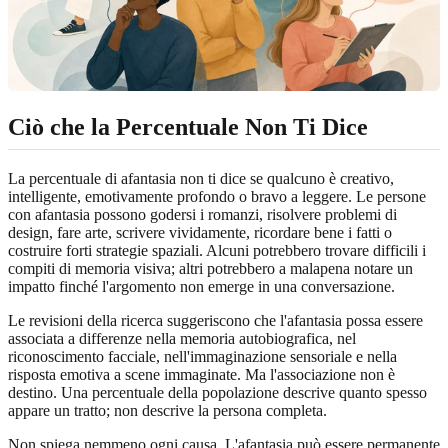
Ciò che la Percentuale Non Ti Dice
La percentuale di afantasia non ti dice se qualcuno è creativo,
intelligente, emotivamente profondo o bravo a leggere. Le persone
con afantasia possono godersi i romanzi, risolvere problemi di
design, fare arte, scrivere vividamente, ricordare bene i fatti o
costruire forti strategie spaziali. Alcuni potrebbero trovare difficili i
compiti di memoria visiva; altri potrebbero a malapena notare un
impatto finché l'argomento non emerge in una conversazione.
Le revisioni della ricerca suggeriscono che l'afantasia possa essere
associata a differenze nella memoria autobiografica, nel
riconoscimento facciale, nell'immaginazione sensoriale e nella
risposta emotiva a scene immaginate. Ma l'associazione non è
destino. Una percentuale della popolazione descrive quanto spesso
appare un tratto; non descrive la persona completa.
Non spiega nemmeno ogni causa. L'afantasia può essere permanente