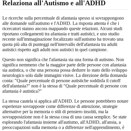
Relaziona all'Autismo e all'ADHD
Le ricerche sulla percentuale di afantasia spesso si sovrappongono
alle domande sull'autismo e l'ADHD. La risposta attenta è che i
ricercatori stanno ancora mappando queste relazioni. Alcuni studi
riportano collegamenti tra afantasia e tratti autistici, e uno studio
recente sull'immaginazione focalizzato sull'autismo ha trovato una
quota più alta di punteggi nell'intervallo dell'afantasia tra adulti
autistici rispetto agli adulti non autistici in quel campione.
Questo non significa che l'afantasia sia una forma di autismo. Non
significa nemmeno che la maggior parte delle persone con afantasia
sia autistica, o che una persona possa dedurre lo stato dello sviluppo
neurologico solo dalle immagini visive. La direzione della domanda
conta: "Quale percentuale di persone autistiche soddisfa il cutoff
dell'afantasia?" non è la stessa di "Quale percentuale di persone con
afantasia è autistica?"
La stessa cautela si applica all'ADHD. Le persone potrebbero notare
esperienze sovrapposte come differenze di attenzione, strategie
alternative per la memoria o stili di pensiero insoliti, ma la
sovrapposizione non è la stessa cosa di una causa semplice. Se state
esplorando l'afantasia insieme all'autismo, all'ADHD, all'ansia, a
preoccupazioni sulla memoria o a differenze nell'apprendimento, è