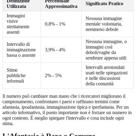
Definizione
Percentuale
Significato Pratico
Utilizzata
Approssimativa
Immagini
Nessuna immagine
visive
0,8% - 1%
mentale volontaria,
strettamente
nemmeno debole
assenti
Nessuna immagine, o
Intervallo di
immagini così
immaginazione
3,9% - 4%
deboli/vaghe da
bassa o assente
sembrare appena utili
Intervalli arrotondati
Stime
usati nelle spiegazioni
pubbliche
2% - 5%
e nelle discussioni
informali
della comunità
Il numero può cambiare man mano che i ricercatori migliorano il
campionamento, confrontano i paesi e raffinano termini come
afantasia, ipoafantasia, immaginazione tipica e iperfantasia. Per un
articolo informativo, il punto importante non è forzare un numero in
ogni contesto. È meglio spiegare l'intervallo e cosa include ogni
stima.