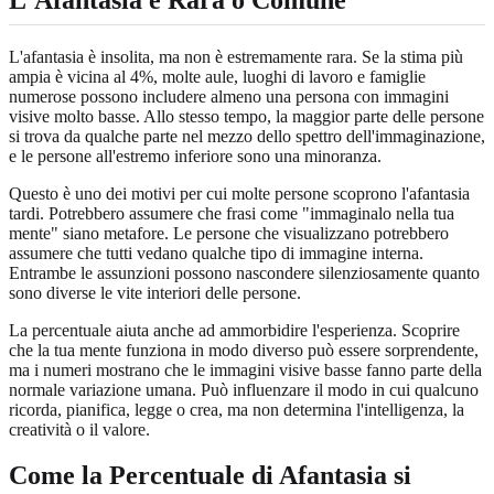
L'Afantasia è Rara o Comune
L'afantasia è insolita, ma non è estremamente rara. Se la stima più
ampia è vicina al 4%, molte aule, luoghi di lavoro e famiglie
numerose possono includere almeno una persona con immagini
visive molto basse. Allo stesso tempo, la maggior parte delle persone
si trova da qualche parte nel mezzo dello spettro dell'immaginazione,
e le persone all'estremo inferiore sono una minoranza.
Questo è uno dei motivi per cui molte persone scoprono l'afantasia
tardi. Potrebbero assumere che frasi come "immaginalo nella tua
mente" siano metafore. Le persone che visualizzano potrebbero
assumere che tutti vedano qualche tipo di immagine interna.
Entrambe le assunzioni possono nascondere silenziosamente quanto
sono diverse le vite interiori delle persone.
La percentuale aiuta anche ad ammorbidire l'esperienza. Scoprire
che la tua mente funziona in modo diverso può essere sorprendente,
ma i numeri mostrano che le immagini visive basse fanno parte della
normale variazione umana. Può influenzare il modo in cui qualcuno
ricorda, pianifica, legge o crea, ma non determina l'intelligenza, la
creatività o il valore.
Come la Percentuale di Afantasia si