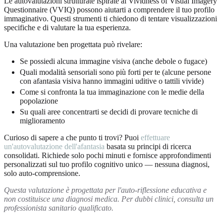
Le autovalutazioni strutturate ispirate al Vividness of Visual Imagery
Questionnaire (VVIQ) possono aiutarti a comprendere il tuo profilo
immaginativo. Questi strumenti ti chiedono di tentare visualizzazioni
specifiche e di valutare la tua esperienza.
Una valutazione ben progettata può rivelare:
Se possiedi alcuna immagine visiva (anche debole o fugace)
Quali modalità sensoriali sono più forti per te (alcune persone
con afantasia visiva hanno immagini uditive o tattili vivide)
Come si confronta la tua immaginazione con le medie della
popolazione
Su quali aree concentrarti se decidi di provare tecniche di
miglioramento
Curioso di sapere a che punto ti trovi? Puoi
effettuare
un'autovalutazione dell'afantasia
basata su principi di ricerca
consolidati. Richiede solo pochi minuti e fornisce approfondimenti
personalizzati sul tuo profilo cognitivo unico — nessuna diagnosi,
solo auto-comprensione.
Questa valutazione è progettata per l'auto-riflessione educativa e
non costituisce una diagnosi medica. Per dubbi clinici, consulta un
professionista sanitario qualificato.