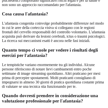
psichedelici comportano significativi rischi legali e per la salute e
non sono un approccio raccomandato per l'afantasia.
Cosa causa l'afantasia?
L'afantasia congenita coinvolge probabilmente differenze nel modo
in cui le aree della corteccia visiva si collegano con le regioni
frontali del cervello responsabili del controllo volontario. L'afantasia
acquisita può derivare da lesioni cerebrali, ictus o traumi psicologici.
La ricerca sui meccanismi esatti è ancora nelle fasi iniziali.
Quanto tempo ci vuole per vedere i risultati degli
esercizi per l'afantasia?
Le tempistiche variano enormemente tra gli individui. Alcune
persone riferiscono di notare lievi cambiamenti entro poche
settimane di image streaming quotidiano. Altri praticano per mesi
prima di percepire spostamenti. Molti praticanti consigliano di
impegnarsi in almeno 30 giorni di pratica quotidiana costante prima
di valutare se una tecnica stia funzionando per te.
Quando dovresti prendere in considerazione una
valutazione professionale per l'afantasia?