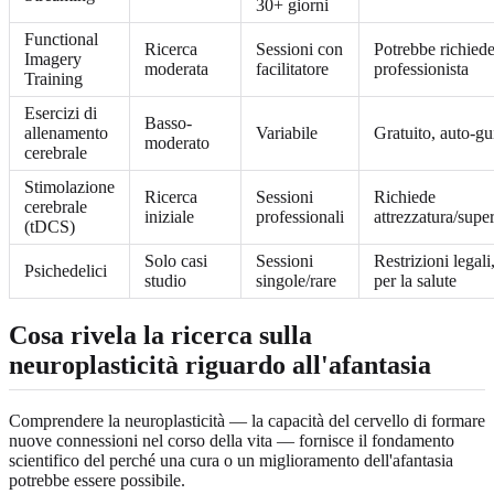
30+ giorni
Functional
Ricerca
Sessioni con
Potrebbe richied
Imagery
moderata
facilitatore
professionista
Training
Esercizi di
Basso-
allenamento
Variabile
Gratuito, auto-gu
moderato
cerebrale
Stimolazione
Ricerca
Sessioni
Richiede
cerebrale
iniziale
professionali
attrezzatura/supe
(tDCS)
Solo casi
Sessioni
Restrizioni legali,
Psichedelici
studio
singole/rare
per la salute
Cosa rivela la ricerca sulla
neuroplasticità riguardo all'afantasia
Comprendere la neuroplasticità — la capacità del cervello di formare
nuove connessioni nel corso della vita — fornisce il fondamento
scientifico del perché una cura o un miglioramento dell'afantasia
potrebbe essere possibile.