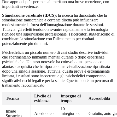
Due approcci più sperimentali meritano una breve menzione, con
importanti avvertenze.
Stimolazione cerebrale (tDCS):
la ricerca ha dimostrato che la
stimolazione transcranica a corrente diretta può influenzare
modestamente la forza dell'immaginazione durante le sessioni.
Tuttavia, gli effetti tendono a svanire rapidamente e la tecnologia
richiede una supervisione professionale. I ricercatori suggeriscono di
combinare la stimolazione con l'allenamento per risultati
potenzialmente più duraturi.
Psichedelici:
un piccolo numero di casi studio descrive individui
che sperimentano immagini mentali durante o dopo esperienze
psichedeliche. Un caso notevole ha coinvolto una persona con
afantasia acquisita che ha riportato una visualizzazione ripristinata
dopo una singola sessione. Tuttavia, questa prova è estremamente
limitata, i risultati sono incoerenti e gli psichedelici comportano
significativi rischi legali e per la salute. Questo non è un percorso di
trattamento raccomandato.
Livello di
Impegno di
Tecnica
Accessibilità
evidenza
tempo
10+
Image
Aneddotico
min/giorno,
Gratuito, auto-gu
Streaming