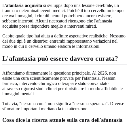
L'
afantasia acquisita
si sviluppa dopo una lesione cerebrale, un
trauma o determinati eventi medici. Poiché il tuo cervello un tempo
creava immagini, i circuiti neurali potrebbero ancora esistere,
sebbene interrotti. Alcuni ricercatori ritengono che l'afantasia
acquisita possa rispondere meglio a interventi mirati.
Capire quale tipo hai aiuta a definire aspettative realistiche. Nessuno
dei due tipi è un disturbo: entrambi rappresentano variazioni nel
modo in cui il cervello umano elabora le informazioni.
L'afantasia può essere davvero curata?
Affrontiamo direttamente la questione principale. Al 2026, non
esiste una cura scientificamente provata per l'afantasia. Nessun
farmaco, intervento chirurgico o terapia è stato convalidato
attraverso rigorosi studi clinici per ripristinare in modo affidabile le
immagini mentali.
Tuttavia, "nessuna cura" non significa "nessuna speranza". Diverse
sfumature importanti meritano la tua attenzione.
Cosa dice la ricerca attuale sulla cura dell'afantasia