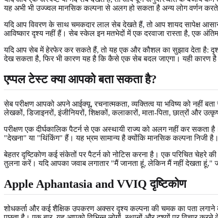
यह अभी भी उज्ज्वल मानसिक कल्पना से अलग हो सकता है अन्य लोग वर्णन करते 
यदि आप विवरण के साथ चमकदार लाल सेब देखते हैं, तो आप शायद सापेक्ष आसानी से 
आविष्कार दृश्य नहीं हैं। सेब स्केल इन मतभेदों में एक दरवाजा रास्ता है, एक अंति
यदि आप सेब में हेरफेर कर सकते हैं, तो यह एक और कौशल का सुझाव देता है: दृश्
देख सकता है, फिर भी कारण यह है कि कैसे एक सेब बदल जाएगा। यही कारण है कि
एप्पल टेस्ट क्या आपको बता सकता है?
सेब परीक्षण आपको अपने आईक्यू, रचनात्मकता, व्यक्तित्व या भविष्य को नहीं 
लेखकों, डिजाइनरों, इंजीनियरों, शिक्षकों, कलाकारों, माता-पिता, छात्रों और उत्
परीक्षण एक दीर्घकालिक पैटर्न से एक अस्थायी राज्य को अलग नहीं कर सकता है। थ
"देखना" या "थिंकिंग" हैं। यह भ्रम सामान्य है क्योंकि मानसिक कल्पना निजी है
बेहतर दृष्टिकोण कई संकेतों पर पैटर्न को नोटिस करना है। एक परिचित चेहरे की 
तुलना करें। यदि आपका जवाब लगातार "मैं जानता हूं, लेकिन मैं नहीं देखता हूं
Apple Aphantasia and VVIQ दृष्टिकोण
शोधकर्ता और कई शैक्षिक उपकरण अक्सर दृश्य कल्पना की चमक का पता लगाने के लि
पूछता है। एक बार, यह आपको विभिन्न लोगों, स्थानों और दृश्यों पर विचार करन