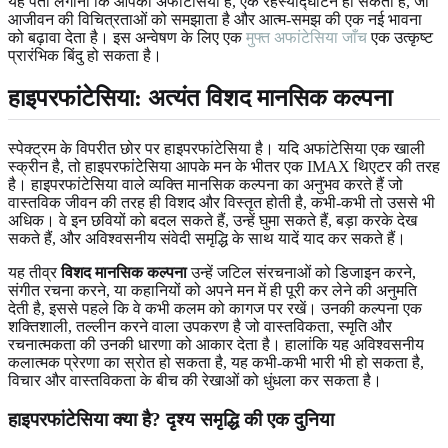
यह पता लगाना कि आपको अफांटेसिया है, एक रहस्योद्घाटन हो सकता है, जो
आजीवन की विचित्रताओं को समझाता है और आत्म-समझ की एक नई भावना
को बढ़ावा देता है। इस अन्वेषण के लिए एक
मुफ्त अफांटेसिया जाँच
एक उत्कृष्ट
प्रारंभिक बिंदु हो सकता है।
हाइपरफांटेसिया: अत्यंत विशद मानसिक कल्पना
स्पेक्ट्रम के विपरीत छोर पर हाइपरफांटेसिया है। यदि अफांटेसिया एक खाली
स्क्रीन है, तो हाइपरफांटेसिया आपके मन के भीतर एक IMAX थिएटर की तरह
है। हाइपरफांटेसिया वाले व्यक्ति मानसिक कल्पना का अनुभव करते हैं जो
वास्तविक जीवन की तरह ही विशद और विस्तृत होती है, कभी-कभी तो उससे भी
अधिक। वे इन छवियों को बदल सकते हैं, उन्हें घुमा सकते हैं, बड़ा करके देख
सकते हैं, और अविश्वसनीय संवेदी समृद्धि के साथ यादें याद कर सकते हैं।
यह तीव्र
विशद मानसिक कल्पना
उन्हें जटिल संरचनाओं को डिजाइन करने,
संगीत रचना करने, या कहानियों को अपने मन में ही पूरी कर लेने की अनुमति
देती है, इससे पहले कि वे कभी कलम को कागज पर रखें। उनकी कल्पना एक
शक्तिशाली, तल्लीन करने वाला उपकरण है जो वास्तविकता, स्मृति और
रचनात्मकता की उनकी धारणा को आकार देता है। हालांकि यह अविश्वसनीय
कलात्मक प्रेरणा का स्रोत हो सकता है, यह कभी-कभी भारी भी हो सकता है,
विचार और वास्तविकता के बीच की रेखाओं को धुंधला कर सकता है।
हाइपरफांटेसिया क्या है? दृश्य समृद्धि की एक दुनिया