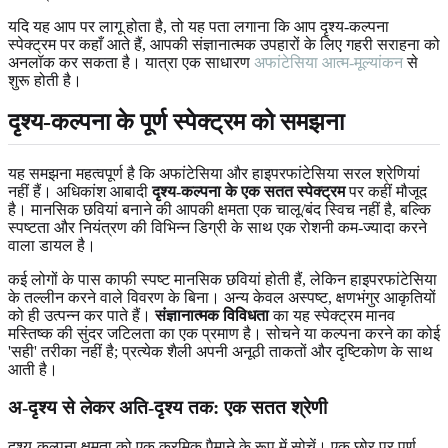
यदि यह आप पर लागू होता है, तो यह पता लगाना कि आप दृश्य-कल्पना
स्पेक्ट्रम पर कहाँ आते हैं, आपकी संज्ञानात्मक उपहारों के लिए गहरी सराहना को
अनलॉक कर सकता है। यात्रा एक साधारण
अफांटेसिया आत्म-मूल्यांकन
से
शुरू होती है।
दृश्य-कल्पना के पूर्ण स्पेक्ट्रम को समझना
यह समझना महत्वपूर्ण है कि अफांटेसिया और हाइपरफांटेसिया सरल श्रेणियां
नहीं हैं। अधिकांश आबादी
दृश्य-कल्पना के एक सतत स्पेक्ट्रम
पर कहीं मौजूद
है। मानसिक छवियां बनाने की आपकी क्षमता एक चालू/बंद स्विच नहीं है, बल्कि
स्पष्टता और नियंत्रण की विभिन्न डिग्री के साथ एक रोशनी कम-ज्यादा करने
वाला डायल है।
कई लोगों के पास काफी स्पष्ट मानसिक छवियां होती हैं, लेकिन हाइपरफांटेसिया
के तल्लीन करने वाले विवरण के बिना। अन्य केवल अस्पष्ट, क्षणभंगुर आकृतियों
को ही उत्पन्न कर पाते हैं।
संज्ञानात्मक विविधता
का यह स्पेक्ट्रम मानव
मस्तिष्क की सुंदर जटिलता का एक प्रमाण है। सोचने या कल्पना करने का कोई
'सही' तरीका नहीं है; प्रत्येक शैली अपनी अनूठी ताकतों और दृष्टिकोण के साथ
आती है।
अ-दृश्य से लेकर अति-दृश्य तक: एक सतत श्रेणी
दृश्य-कल्पना क्षमता को एक क्रमिक पैमाने के रूप में सोचें। एक छोर पर पूर्ण