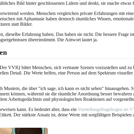
hstäbliches Bild hinter geschlossenen Lidern und denkt, sie mache etwas
verwirrend werden. Menschen vergleichen private Erfahrungen mit ein
enschen mit Aphantasie haben dennoch räumliches Wissen, emotionale E
ren statt Bilder.
en, dieselbe Erfahrung haben. Das haben sie nicht. Die bessere Frage i
ngsergebnissen übereinstimmt. Die Antwort lautet ja.
hen
. Der VVIQ bittet Menschen, sich vertraute Szenen vorzustellen und zu 
len Detail. Die Werte helfen, eine Person auf dem Spektrum visueller V
ch Mustern, die über "ich sage, ich kann es nicht sehen" hinausgehen
rinnern können, während sie die räumliche Anordnung besser bewahren 
lem Arbeitsgedächtnis und physiologischen Reaktionen auf vorgestellt
beweisen kann. Es bedeutet aber, dass ein
Vorstellungsfragebogen im V
tikett. Der stärkste Ansatz ist, deine Werte mit sorgfältigen Beispiele