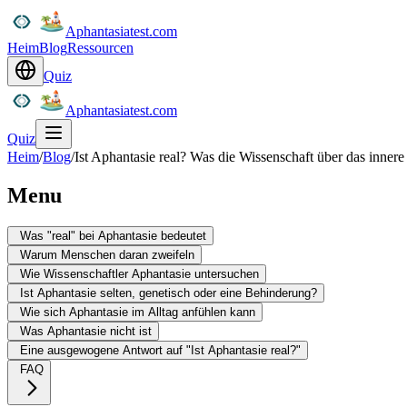
Aphantasiatest.com
Heim
Blog
Ressourcen
Quiz
Aphantasiatest.com
Quiz
Heim
/
Blog
/
Ist Aphantasie real? Was die Wissenschaft über das innere
Menu
Was "real" bei Aphantasie bedeutet
Warum Menschen daran zweifeln
Wie Wissenschaftler Aphantasie untersuchen
Ist Aphantasie selten, genetisch oder eine Behinderung?
Wie sich Aphantasie im Alltag anfühlen kann
Was Aphantasie nicht ist
Eine ausgewogene Antwort auf "Ist Aphantasie real?"
FAQ