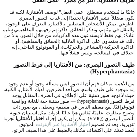
تعريف الأفنتازيا: أكثر من مجرد "عمى العقل"
غالبًا ما يُستخدم مصطلح "عمى العقل" لوصف الأفنتازيا، لكنه قد
يكون مضللاً. تشير الأفنتازيا تحديدًا إلى غياب التصور البصري
الطوعي. يمكن للأشخاص المصابين بالأفنتازيا التعرف على الوجوه،
والتنقل في بيئتهم، وتذكر الحقائق. ذاكرتهم وفهمهم المفاهيمي سليم
عادةً؛ إنهم فقط لا يستدعون هذه الذكريات من خلال الصور. بدلاً من
ذلك، قد يعتمدون على الذاكرة الدلالية (الحقائق والمفاهيم)، أو
الذاكرة الحركية (المشاعر والحركات)، أو المونولوج الداخلي. إنه
اختلاف في المعالجة، وليس فشلاً فيها.
طيف التصور البصري: من الأفنتازيا إلى فرط التصور
(Hyperphantasia)
من الأهمية بمكان فهم أن التصور ليس مسألة وجود أو عدم وجود.
إنه موجود على طيف واسع. في أحد الطرفين، لديك الأفنتازيا الكلية،
حيث لا توجد صور ذهنية على الإطلاق. في الطرف المقابل يوجد
فرط التصور (hyperphantasia) — صور ذهنية حية للغاية وواقعية
فوتوغرافيًا. يقع معظم الناس في منطقة وسطى، مع صور ذات
وضوح متفاوت. علميًا، يُقاس هذا غالبًا بأدوات مثل استبيان حيوية
التصور البصري (VVIQ). يمكن أن يكون إجراء
اختبار الأفنتازيا
تجربة
تنويرية، وقد تم تصميم
اختبار الأفنتازيا عبر الإنترنت
الموثوق
لمساعدتك على اكتشاف مكانك بالضبط على هذا الطيف الرائع.