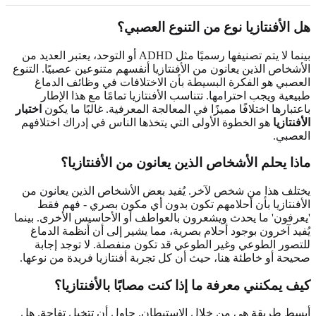
هل الأفنتازيا نوع من التنوع العصبي؟
بينما لا يتم تصنيفها رسميًا مثل ADHD أو التوحد، يعتبر العديد من
الأشخاص الذين يعانون من الأفنتازيا أنفسهم متنوعين عصبيًا. التنوع
العصبي هو الفكرة البسيطة بأن الاختلافات في وظائف الدماغ
طبيعية ويجب احترامها. تتناسب الأفنتازيا تمامًا مع هذا الإطار
باعتبارها اختلافًا مميزًا في المعالجة المعرفية. غالبًا ما يكون
اختبار
الأفنتازيا
هو الخطوة الأولى التي يتخذها الناس في إدراك اختلافهم
العصبي.
ماذا يحلم الأشخاص الذين يعانون من الأفنتازيا؟
يختلف هذا من شخص لآخر. يُفيد بعض الأشخاص الذين يعانون من
الأفنتازيا بأن أحلامهم تكون بدون أي مكون بصري - فهم فقط
'يعرفون' ما يحدث ويشعرون بالعواطف أو الأحاسيس الأخرى. بينما
يُفيد آخرون بوجود أحلام بصرية، مما يشير إلى أن أنظمة الدماغ
للتصور الطوعي وغير الطوعي قد تكون منفصلة. لا توجد إجابة
صحيحة أو خاطئة هنا، حيث أن كل تجربة أفنتازيا فريدة من نوعها.
كيف يمكنني معرفة ما إذا كنت مصابًا بالأفنتازيا؟
أبسط طريقة هي من خلال الاستبطان. حاول أن تتخيل تفاحة. هل