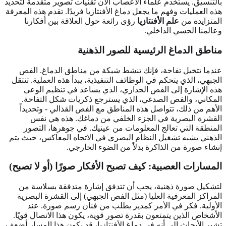
بالتنسيق. يستخدم علماء الأعصاب الآن تقنيات تصوير متقدمة لتحديد
هذه العمليات وفهم ما يجعل دماغ الأفنتازيا فريدًا. تقدم هذه المعرفة
المتزايدة من
علم الأفنتازيا
رؤى رائعة حول العلاقة بين أفكارنا
وعالمنا الحسي الداخلي.
مناطق الدماغ الرئيسية للصور الذهنية
عندما تتخيل تفاحة، فإنك تنشط شبكة من مناطق الدماغ. الفص
الجبهي، الذي يتحكم في الوظائف التنفيذية، يبدأ هذه العملية. تنتقل
هذه الإشارة إلى الفص الجداري، الذي يساعد في تنظيم الوعي
المكاني، والفص الصدغي، الذي يسترجع ذكريات شكل التفاحة.
الأهم من ذلك، تتواصل هذه المناطق مع الفص القذالي - وتحديداً
القشرة البصرية في الجزء الخلفي من دماغك. هذه هي نفس
المنطقة التي تعالج المعلومات من عينيك. في جوهرها، التصور
الذهني يشبه تشغيل النظام البصري في الاتجاه المعاكس، حيث يتم
إنشاء صورة من الذاكرة بدلاً من الضوء الخارجي.
المسارات العصبية: كيف تصبح الأفكار صورًا (أو لا تصبح)
لتشكيل صورة ذهنية، يجب أن تتدفق إشارة متدفقة بسلاسة من
المراكز المعرفية العليا (مثل الفص الجبهي) إلى القشرة البصرية
الأولية. فكر في الأمر كمدير يطلب من فنان رسم صورة. عند
الأشخاص الذين يتمتعون بقدرة تصور قوية، يكون هذا الاتصال قويًا.
تشير الأبحاث إلى أنه في دماغ الأفنتازيا، قد يكون هذا المسار أضعف