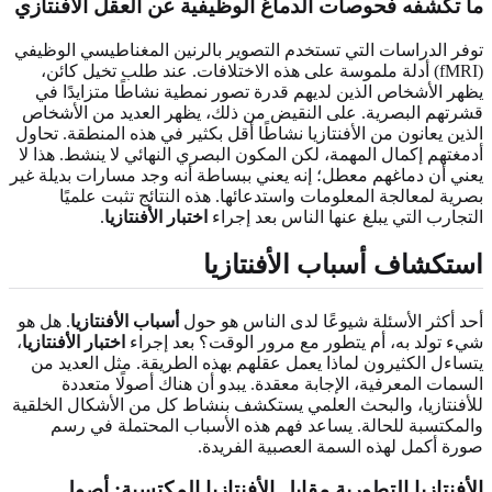
ما تكشفه فحوصات الدماغ الوظيفية عن العقل الأفنتازي
توفر الدراسات التي تستخدم التصوير بالرنين المغناطيسي الوظيفي
(fMRI) أدلة ملموسة على هذه الاختلافات. عند طلب تخيل كائن،
يظهر الأشخاص الذين لديهم قدرة تصور نمطية نشاطًا متزايدًا في
قشرتهم البصرية. على النقيض من ذلك، يظهر العديد من الأشخاص
الذين يعانون من الأفنتازيا نشاطًا أقل بكثير في هذه المنطقة. تحاول
أدمغتهم إكمال المهمة، لكن المكون البصري النهائي لا ينشط. هذا لا
يعني أن دماغهم معطل؛ إنه يعني ببساطة أنه وجد مسارات بديلة غير
بصرية لمعالجة المعلومات واستدعائها. هذه النتائج تثبت علميًا
التجارب التي يبلغ عنها الناس بعد إجراء
اختبار الأفنتازيا
.
استكشاف أسباب الأفنتازيا
أحد أكثر الأسئلة شيوعًا لدى الناس هو حول
أسباب الأفنتازيا
. هل هو
شيء تولد به، أم يتطور مع مرور الوقت؟ بعد إجراء
اختبار الأفنتازيا
،
يتساءل الكثيرون لماذا يعمل عقلهم بهذه الطريقة. مثل العديد من
السمات المعرفية، الإجابة معقدة. يبدو أن هناك أصولًا متعددة
للأفنتازيا، والبحث العلمي يستكشف بنشاط كل من الأشكال الخلقية
والمكتسبة للحالة. يساعد فهم هذه الأسباب المحتملة في رسم
صورة أكمل لهذه السمة العصبية الفريدة.
الأفنتازيا التطورية مقابل الأفنتازيا المكتسبة: أصول