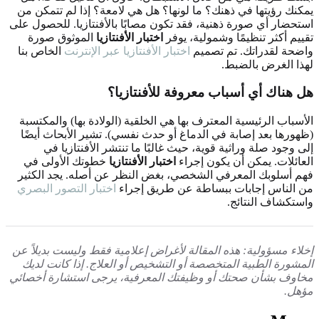
يمكنك رؤيتها في ذهنك؟ ما لونها؟ هل هي لامعة؟ إذا لم تتمكن من
استحضار أي صورة ذهنية، فقد تكون مصابًا بالأفنتازيا. للحصول على
تقييم أكثر تنظيمًا وشمولية، يوفر
اختبار الأفنتازيا
الموثوق صورة
واضحة لقدراتك. تم تصميم
اختبار الأفنتازيا عبر الإنترنت
الخاص بنا
لهذا الغرض بالضبط.
هل هناك أي أسباب معروفة للأفنتازيا؟
الأسباب الرئيسية المعترف بها هي الخلقية (الولادة بها) والمكتسبة
(ظهورها بعد إصابة في الدماغ أو حدث نفسي). تشير الأبحاث أيضًا
إلى وجود صلة وراثية قوية، حيث غالبًا ما تنتشر الأفنتازيا في
العائلات. يمكن أن يكون إجراء
اختبار الأفنتازيا
خطوتك الأولى في
فهم أسلوبك المعرفي الشخصي، بغض النظر عن أصله. يجد الكثير
من الناس إجابات ببساطة عن طريق إجراء
اختبار التصور البصري
واستكشاف النتائج.
إخلاء مسؤولية: هذه المقالة لأغراض إعلامية فقط وليست بديلاً عن
المشورة الطبية المتخصصة أو التشخيص أو العلاج. إذا كانت لديك
مخاوف بشأن صحتك أو وظيفتك المعرفية، يرجى استشارة أخصائي
مؤهل.