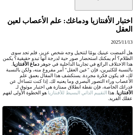
اختبار الأفنتازيا ودماغك: علم الأعصاب لعين
العقل
2025/11/13
هل أغمضت عينيك يومًا لتتخيل وجه شخص عزيز، فلم تجد سوى
الظلام؟ أم يمكنك استحضار صور حية لدرجة أنها تبدو حقيقية؟ يكمن
هذا الاختلاف الرائع في تجاربنا الداخلية في جوهر
دماغ الأفنتازيا
.
بالنسبة للكثيرين، فإن "عين العقل" أمر مفروغ منه، ولكن بالنسبة
لك، قد يكون فكرة مجردة. يستكشف هذا المقال بعمق علم
الأعصاب وراء التصور البصري وما يعنيه لك. إذا كنت تتساءل عن
قدراتك الخاصة، فإن نقطة انطلاق ممتازة هي اختبار موثوق لـ
الأفنتازيا
. هذا
التقييم الذاتي البسيط للأفنتازيا
هو الخطوة الأولى لفهم
عقلك الفريد.