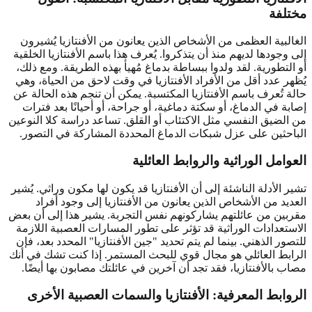
مختلفة
الغالبية العظمى من الأشخاص الذين يعانون من الأفنتازيا يُشيرون
إلى وجودها لديهم منذ أن يتذكروا. يُعرف هذا باسم الأفنتازيا الخلقية
أو التطورية. لقد ولدوا ببساطة بدماغ مُهيأ بهذه الطريقة. ومع ذلك،
يُظهر عدد أقل من الأفراد الأفنتازيا في وقت لاحق من الحياة، وهي
حالة تُعرف باسم الأفنتازيا المكتسبة. يمكن أن تنجم هذه الحالة عن
إصابة في الدماغ، أو سكتة دماغية، أو جراحة، أو أحيانًا بعد فترات
من الضيق النفسي مثل الاكتئاب أو القلق. تساعد دراسة كلا النوعين
الباحثين على عزل شبكات الدماغ المحددة المشاركة في التصور.
العوامل الوراثية والروابط العائلية
تشير الأدلة الناشئة إلى أن الأفنتازيا قد يكون لها مكون وراثي. يُشير
العديد من الأشخاص الذين يعانون من الأفنتازيا إلى وجود أفراد
مقربين من عائلتهم يشاركونهم نفس التجربة. يشير هذا إلى أن بعض
الاستعدادات الوراثية قد تؤثر على تطور المسارات العصبية اللازمة
للتصور الذهني. بينما لم يتم تحديد "جين الأفنتازيا" المحدد بعد، فإن
الرابط العائلي هو مجال قوي للبحث المستمر. إذا كنت تشك في أنك
مصاب بالأفنتازيا، فقد تجد أن آخرين في عائلتك مصابون بها أيضًا.
الروابط المعرفية: الأفنتازيا والسمات العصبية الأخرى